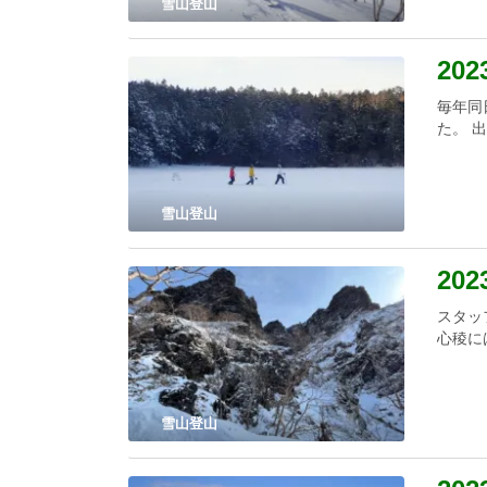
雪山登山
20
毎年同
た。 
雪山登山
20
スタッ
心稜に
雪山登山