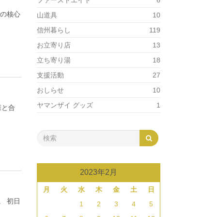
ファーストエイド
6
岳の核心
山道具
10
信州暮らし
119
お立寄り店
13
立ち寄り湯
18
支援活動
27
おしらせ
10
ヤマンザイ グッズ
1
様と合
2023年2月
月
火
水
木
金
土
日
。 初日
1
2
3
4
5