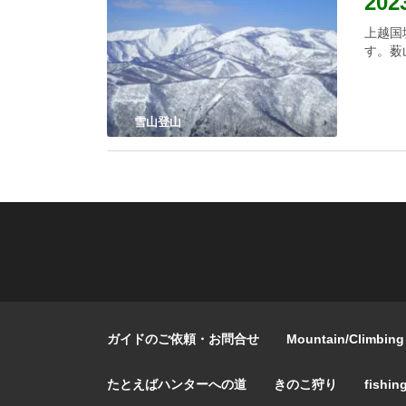
20
上越国
す。薮
雪山登山
ガイドのご依頼・お問合せ
Mountain/Climbing
たとえばハンターへの道
きのこ狩り
fishin