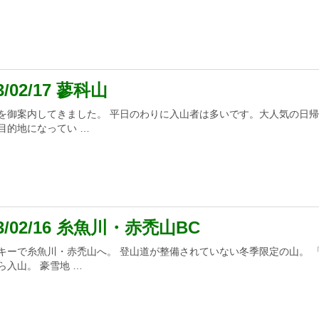
3/02/17 蓼科山
を御案内してきました。 平日のわりに入山者は多いです。大人気の日
目的地になってい …
23/02/16 糸魚川・赤禿山BC
キーで糸魚川・赤禿山へ。 登山道が整備されていない冬季限定の山。 
ら入山。 豪雪地 …