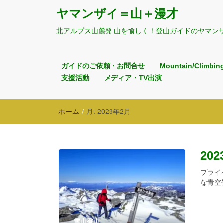
ヤマンザイ＝山＋漫才
北アルプス山麓発 山を愉しく！登山ガイドのヤマン
ガイドのご依頼・お問合せ
Mountain/Climbin
支援活動
メディア・TV出演
ホーム
/
月:
2023年2月
20
プライ
な青空
雪山登山