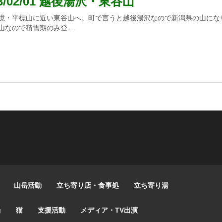
23/02/01 越後湯沢・東谷山
境・平標山に近い東谷山へ。町で言うと越後湯沢なので新潟県の山にな
山なので積雪期のみ登 …
山岳活動
立ち寄り店・食事処
立ち寄り湯
g
猫
支援活動
メディア・TV出演