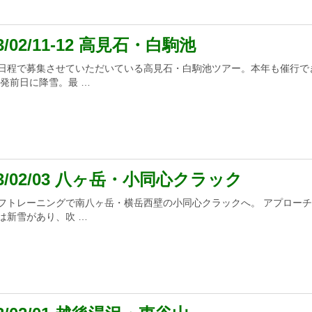
23/02/11-12 高見石・白駒池
日程で募集させていただいている高見石・白駒池ツアー。本年も催行で
出発前日に降雪。最 …
23/02/03 八ヶ岳・小同心クラック
フトレーニングで南八ヶ岳・横岳西壁の小同心クラックへ。 アプロー
は新雪があり、吹 …