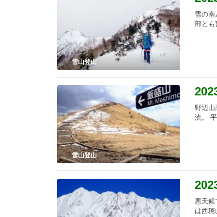
雪の南
部とも
雪山登山
202
野辺山
流。 
雪山登山
202
悪天候
は西穂