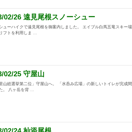
23/02/26 遠見尾根スノーシュー
シューハイクで遠見尾根を御案内しました。 エイブル白馬五竜スキー
リフトを利用しま …
3/02/25 守屋山
里山総選挙第二位」守屋山へ。 「水呑み広場」の新しいトイレが完成
た。 八ヶ岳を背 …
3/02/24 杣添尾根