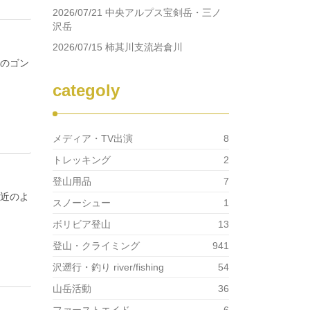
2026/07/21 中央アルプス宝剣岳・三ノ
沢岳
2026/07/15 柿其川支流岩倉川
場のゴン
categoly
メディア・TV出演
8
トレッキング
2
登山用品
7
間近のよ
スノーシュー
1
ボリビア登山
13
登山・クライミング
941
沢遡行・釣り river/fishing
54
山岳活動
36