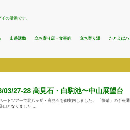
ザイの活動です。
g
山岳活動
立ち寄り店・食事処
立ち寄り湯
たとえばハ
23/03/27-28 高見石・白駒池〜中山展望台
ベートツアーで北八ヶ岳・高見石を御案内しました。 「快晴」の予報
登山となりました …