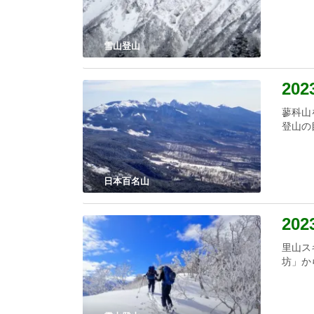
雪山登山
202
蓼科山
登山の
日本百名山
20
里山ス
坊」か