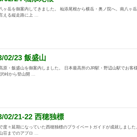
八ヶ岳を御案内してきました。 杣添尾根から横岳・奥ノ院へ。南八ヶ
言える縦走路に上 …
3/02/23 飯盛山
高原・飯盛山を御案内しました。 日本最高所のJR駅・野辺山駅でお客
平沢峠から登山開 …
3/02/21-22 西穂独標
で度々延期になっていた西穂独標のプライベートガイドが成就しました
山荘までのアプロ …