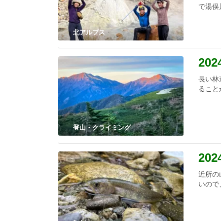
で湯俣
北アルプス
20
長い林
ること
登山・クライミング
20
近所の
いので