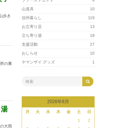
ファーストエイド
6
山道具
10
山歩き
信州暮らし
119
お立寄り店
13
立ち寄り湯
18
支援活動
27
おしらせ
10
ヤマンザイ グッズ
1
務所の裏
2026年8月
と湯
月
火
水
木
金
土
日
1
2
年の大雨