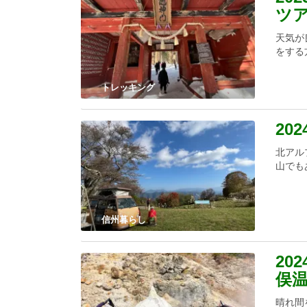
ツ
天気が
をする
トレッキング
20
北アル
山でも
信州暮らし
20
俣
晴れ間