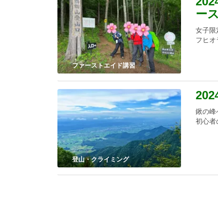
20
ー
女子限
フヒオ
ファーストエイド講習
20
鍬の峰
初心者
登山・クライミング