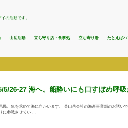
ザイの活動です。
g
山岳活動
立ち寄り店・食事処
立ち寄り湯
たとえばハ
25/5/26-27 海へ。船酔いにも口すぼめ呼
。
県民、魚を求めて海に向かいます。 某山岳会社の海産事業部のお誘い
りに参戦させてい …