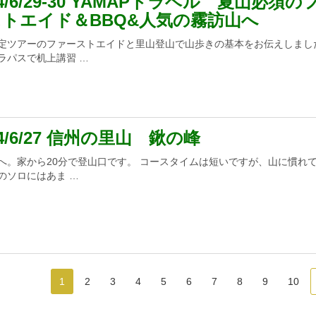
24/6/29-30 YAMAPトラベル 夏山必須の
ストエイド＆BBQ&人気の霧訪山へ
定ツアーのファーストエイドと里山登山で山歩きの基本をお伝えしまし
ラパスで机上講習 …
24/6/27 信州の里山 鍬の峰
へ。家から20分で登山口です。 コースタイムは短いですが、山に慣れ
のソロにはあま …
1
2
3
4
5
6
7
8
9
10