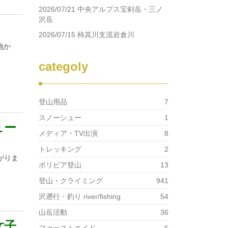
2026/07/21 中央アルプス宝剣岳・三ノ
沢岳
2026/07/15 柿其川支流岩倉川
地か
categoly
登山用品
7
スノーシュー
1
ュー
メディア・TV出演
8
トレッキング
2
がりま
ボリビア登山
13
登山・クライミング
941
沢遡行・釣り river/fishing
54
山岳活動
36
女子