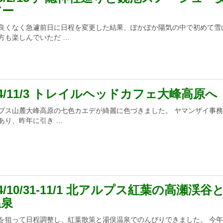
アー
良くなく急遽前日に日程を変更した結果、ぽかぽか陽気の中で初めて雪
方も楽しんでいただ …
24/11/3 トレイルヘッドカフェ大峰高原へ
プス山麓大峰高原の七色カエデが綺麗に色づきました。 ヤマンザイ事
あり、昨年に引き …
24/10/31-11/1 北アルプス紅葉の高瀬渓谷
温泉
を狙って日程調整し、紅葉散策と湯俣温泉でのんびりできました。 今