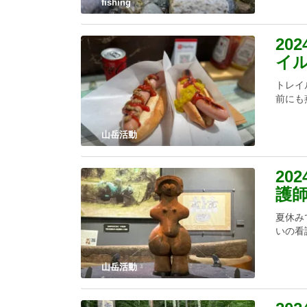
fishing
20
イ
トレイ
前にも
山岳活動
20
護
夏休み
いの看
山岳活動