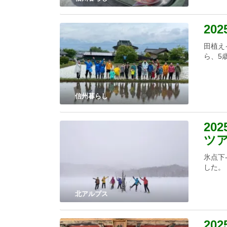
202
田植え
ら、5歳
信州暮らし
20
ツ
氷点下
した。
北アルプス
20