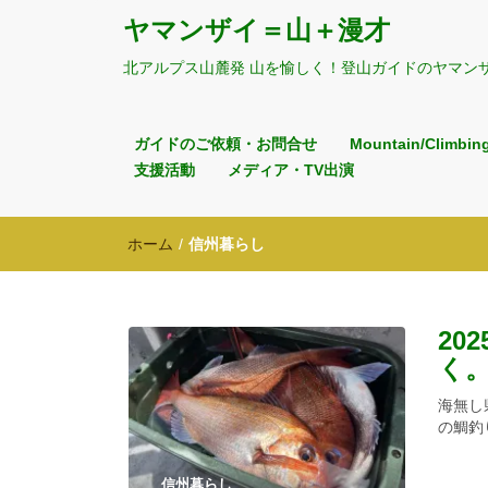
ヤマンザイ＝山＋漫才
北アルプス山麓発 山を愉しく！登山ガイドのヤマン
ガイドのご依頼・お問合せ
Mountain/Climbin
支援活動
メディア・TV出演
ホーム
/
信州暮らし
20
く
海無し
の鯛釣
信州暮らし