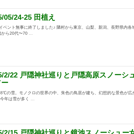
5/05/24-25 田植え
イベント無事に終了しました♪ 隣村から東京、山梨、新潟、長野県内各
から20代〜70 …
25/2/22 戸隠神社巡りと戸隠高原スノーシ
アー
-8℃の雪。モノクロの世界の中、朱色の鳥居が建ち、幻想的な景色が広
 今年は雪が多く …
25/2/15 戸隠神社巡りと鏡池スノーシュー