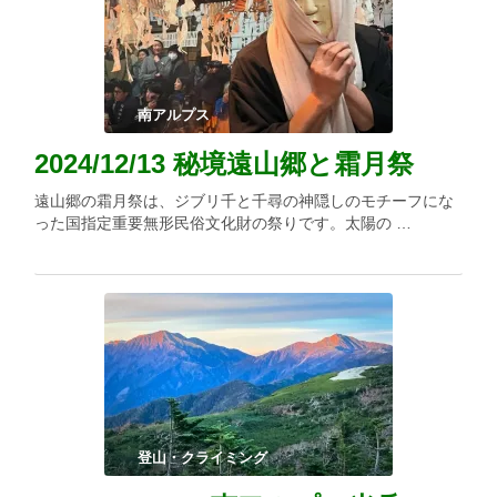
南アルプス
2024/12/13 秘境遠山郷と霜月祭
遠山郷の霜月祭は、ジブリ千と千尋の神隠しのモチーフにな
った国指定重要無形民俗文化財の祭りです。太陽の …
登山・クライミング