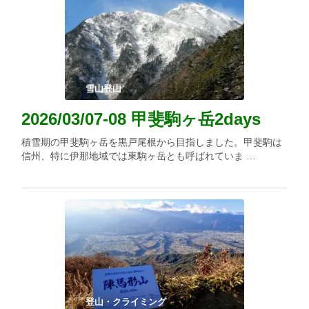
雪山登山
2026/03/07-08 甲斐駒ヶ岳2days
積雪期の甲斐駒ヶ岳を黒戸尾根から目指しました。甲斐駒は
信州、特に伊那地域では東駒ヶ岳とも呼ばれていま …
登山・クライミング