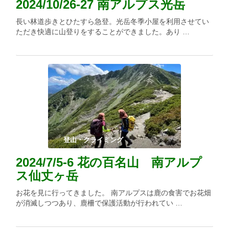
2024/10/26-27 南アルプス光岳
長い林道歩きとひたすら急登。光岳冬季小屋を利用させてい
ただき快適に山登りをすることができました。あり …
登山・クライミング
2024/7/5-6 花の百名山 南アルプ
ス仙丈ヶ岳
お花を見に行ってきました。 南アルプスは鹿の食害でお花畑
が消滅しつつあり、鹿柵で保護活動が行われてい …