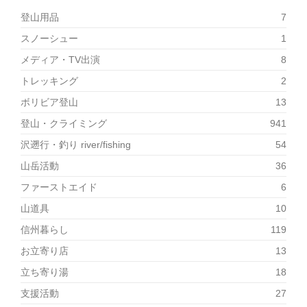
登山用品
7
スノーシュー
1
メディア・TV出演
8
トレッキング
2
ボリビア登山
13
登山・クライミング
941
沢遡行・釣り river/fishing
54
山岳活動
36
ファーストエイド
6
山道具
10
信州暮らし
119
お立寄り店
13
立ち寄り湯
18
支援活動
27