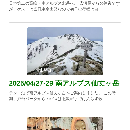
日本第二の高峰・南アルプス北岳へ。 広河原からの往復です
が、ゲストは当日東京出発なので初日の行程は白 …
雪山登山
2025/04/27-29 南アルプス仙丈ヶ岳
テント泊で南アルプス仙丈ヶ岳へご案内しました。 この時
期、戸台パークからのバスは北沢峠までは入らず歌 …