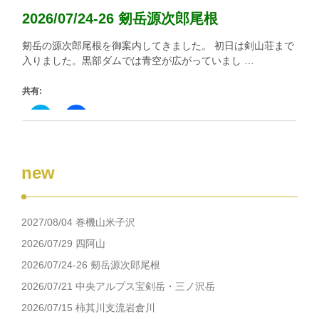
ド
さ
ウ
い
2026/07/24-26 剱岳源次郎尾根
で
(新
開
し
き
い
剱岳の源次郎尾根を御案内してきました。 初日は剣山荘まで
ま
ウ
す)
ィ
入りました。黒部ダムでは青空が広がっていまし …
ン
ド
ウ
共有:
で
開
き
ク
Facebook
ま
リ
で
す)
ッ
共
ク
有
し
す
て
る
new
Twitter
に
で
は
共
ク
有
リ
(新
ッ
し
ク
2027/08/04 巻機山米子沢
い
し
ウ
て
ィ
く
2026/07/29 四阿山
ン
だ
ド
さ
2026/07/24-26 剱岳源次郎尾根
ウ
い
で
(新
2026/07/21 中央アルプス宝剣岳・三ノ沢岳
開
し
き
い
2026/07/15 柿其川支流岩倉川
ま
ウ
す)
ィ