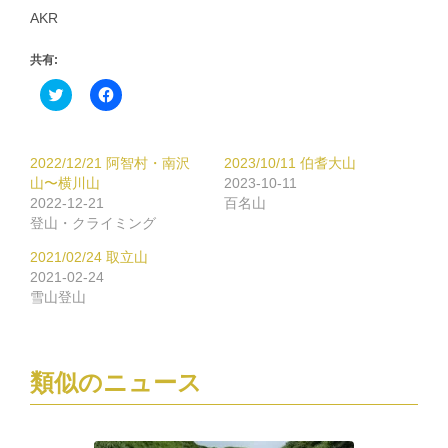
AKR
共有:
ク
Facebook
リ
で
ッ
共
ク
有
し
す
て
る
2022/12/21 阿智村・南沢
2023/10/11 伯耆大山
Twitter
に
で
は
山〜横川山
2023-10-11
共
ク
2022-12-21
百名山
有
リ
(新
ッ
登山・クライミング
し
ク
い
し
2021/02/24 取立山
ウ
て
ィ
く
2021-02-24
ン
だ
雪山登山
ド
さ
ウ
い
で
(新
開
し
き
い
ま
ウ
類似のニュース
す)
ィ
ン
ド
ウ
で
開