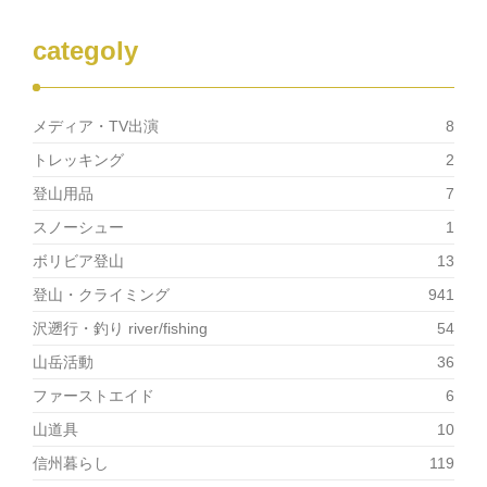
ン
ド
ウ
categoly
で
開
き
ま
す)
メディア・TV出演
8
トレッキング
2
登山用品
7
スノーシュー
1
ボリビア登山
13
登山・クライミング
941
沢遡行・釣り river/fishing
54
山岳活動
36
ファーストエイド
6
山道具
10
信州暮らし
119