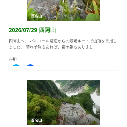
(新
ッ
し
ク
い
し
ウ
て
ィ
く
百名山
ン
だ
ド
さ
ウ
い
2026/07/29 四阿山
で
(新
開
し
き
い
四阿山へ。 パルコール嬬恋からの最短ルートで山頂を目指し
ま
ウ
す)
ィ
ました。 晴れ予報もあれば、霧予報もありまし …
ン
ド
ウ
共有:
で
開
き
ク
Facebook
ま
リ
で
す)
ッ
共
ク
有
し
す
て
る
Twitter
に
で
は
共
ク
有
リ
(新
ッ
し
ク
い
し
ウ
て
ィ
く
百名山
ン
だ