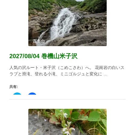
き
ま
す)
百名山
2027/08/04 巻機山米子沢
人気の沢ルート・米子沢（こめこさわ）へ。 花崗岩の白いス
ラブと滑滝、登れる小滝、ミニゴルジュと変化に …
共有:
ク
Facebook
リ
で
ッ
共
ク
有
し
す
て
る
Twitter
に
で
は
共
ク
有
リ