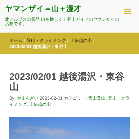
ヤマンザイ＝山＋漫才
北アルプス山麓発 山を愉しく！登山ガイドのヤマンザイの
活動です。
ホーム
/
登山・クライミング
/
上信越の山
/
2023/02/01 越後湯沢・東谷山
2023/02/01 越後湯沢・東谷
山
By:
やまんざい
2023-02-01
カテゴリー:
雪山登山
,
登山・クラ
イミング
,
上信越の山