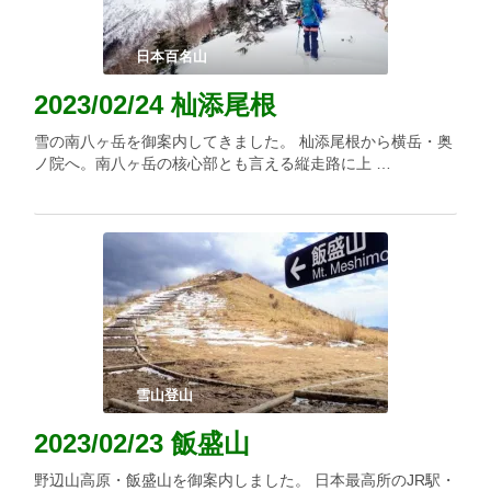
日本百名山
2023/02/24 杣添尾根
雪の南八ヶ岳を御案内してきました。 杣添尾根から横岳・奥
ノ院へ。南八ヶ岳の核心部とも言える縦走路に上 …
雪山登山
2023/02/23 飯盛山
野辺山高原・飯盛山を御案内しました。 日本最高所のJR駅・