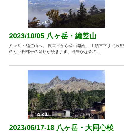
八ヶ岳
2023/10/05 八ヶ岳・編笠山
八ヶ岳・編笠山へ。 観音平から登山開始。 山頂直下まで展望
のない樹林帯の登りが続きます。緑豊かな森の …
百名山
2023/06/17-18 八ヶ岳・大同心稜