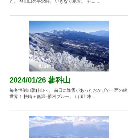
た。 登山口の平沢峠。 いきなり絶景。 チェ …
雪山登山
2024/01/26 蓼科山
毎冬恒例の蓼科山へ。 前日に降雪があったおかげで一面の銀
世界！ 快晴＋低温=蓼科ブルー。 山頂⇩ 凍 …