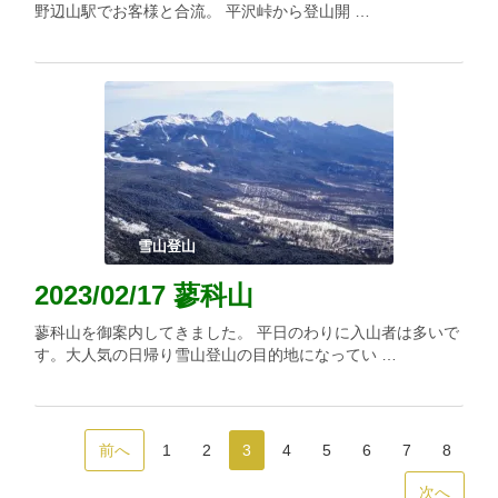
野辺山駅でお客様と合流。 平沢峠から登山開 …
雪山登山
2023/02/17 蓼科山
蓼科山を御案内してきました。 平日のわりに入山者は多いで
す。大人気の日帰り雪山登山の目的地になってい …
前へ
1
2
3
4
5
6
7
8
次へ