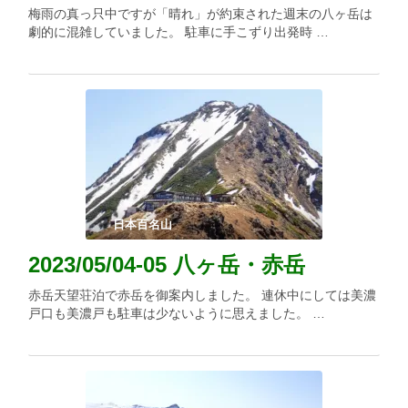
梅雨の真っ只中ですが「晴れ」が約束された週末の八ヶ岳は
劇的に混雑していました。 駐車に手こずり出発時 …
日本百名山
2023/05/04-05 八ヶ岳・赤岳
赤岳天望荘泊で赤岳を御案内しました。 連休中にしては美濃
戸口も美濃戸も駐車は少ないように思えました。 …