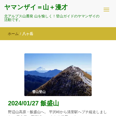
ヤマンザイ＝山＋漫才
北アルプス山麓発 山を愉しく！登山ガイドのヤマンザイの
活動です。
ホーム
/
八ヶ岳
雪山登山
2024/01/27 飯盛山
野辺山高原・飯盛山へ。 平沢峠から清里駅へプチ縦走しまし