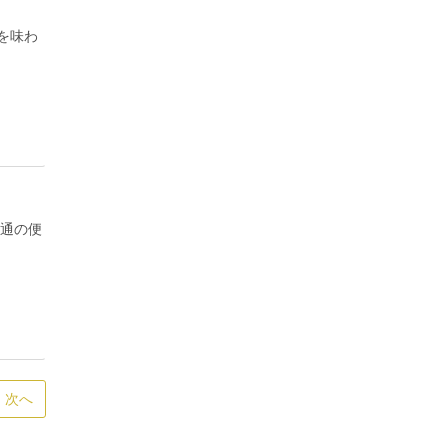
を味わ
交通の便
次へ