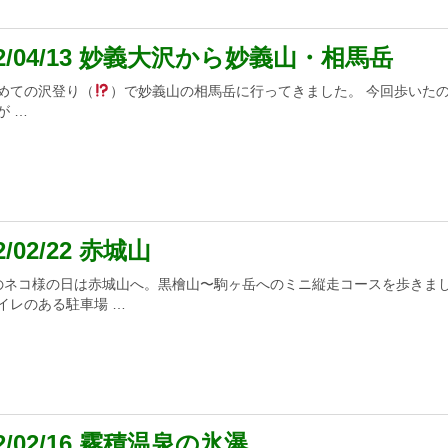
22/04/13 妙義大沢から妙義山・相馬岳
めての沢登り（
）で妙義山の相馬岳に行ってきました。 今回歩いた
が …
2/02/22 赤城山
のネコ様の日は赤城山へ。黒檜山〜駒ヶ岳へのミニ縦走コースを歩きま
イレのある駐車場 …
22/02/16 霧積温泉の氷瀑