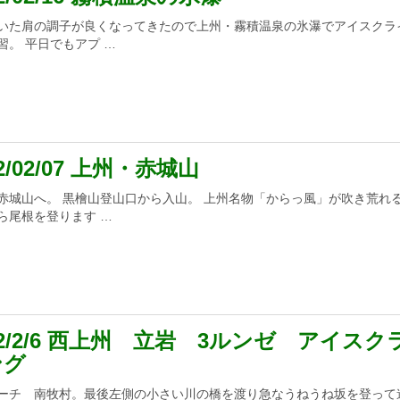
いた肩の調子が良くなってきたので上州・霧積温泉の氷瀑でアイスクラ
習。 平日でもアプ …
22/02/07 上州・赤城山
赤城山へ。 黒檜山登山口から入山。 上州名物「からっ風」が吹き荒れ
ら尾根を登ります …
22/2/6 西上州 立岩 3ルンゼ アイスク
ング
ーチ 南牧村。最後左側の小さい川の橋を渡り急なうねうね坂を登って