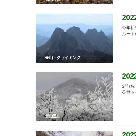
20
今年初
ルート
登山・クライミング
202
2並び
公衆ト
雪山登山
20