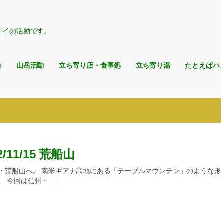
ザイの活動です。
g
山岳活動
立ち寄り店・食事処
立ち寄り湯
たとえばハ
2/11/15 荒船山
・荒船山へ。 南米ギアナ高地にある「テーブルマウンテン」のような
。 今回は信州・ …