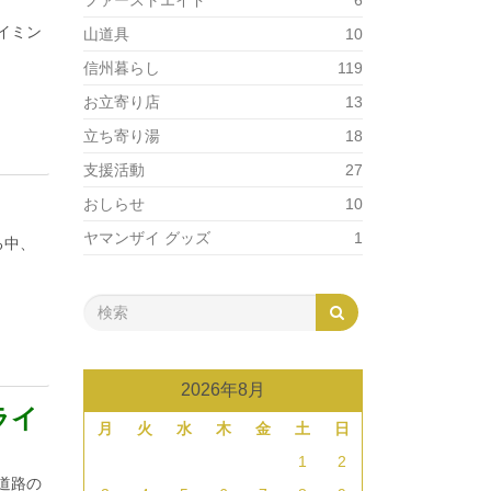
ファーストエイド
6
イミン
山道具
10
信州暮らし
119
お立寄り店
13
立ち寄り湯
18
支援活動
27
おしらせ
10
ヤマンザイ グッズ
1
る中、
2026年8月
ライ
月
火
水
木
金
土
日
1
2
道路の