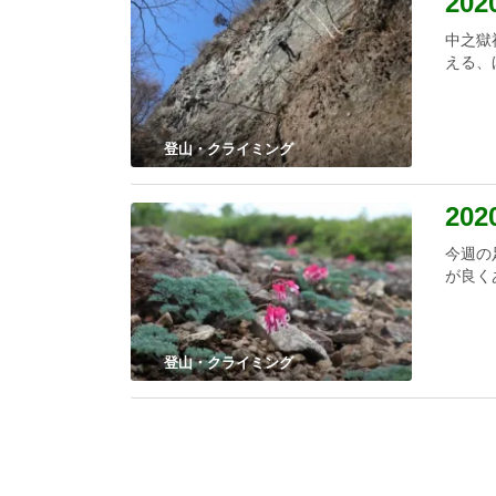
20
中之獄
える、
登山・クライミング
20
今週の
が良く
登山・クライミング