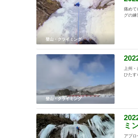
痛めて
グの練
登山・クライミング
20
上州・
ひたす
登山・クライミング
20
ミ
アプロ