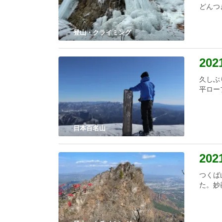
どんつ
登山・クライミング
20
久しぶ
平ロー
日本百名山
20
つくば
た。妙