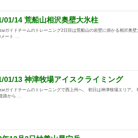
21/01/14 荒船山相沢奥壁大氷柱
anzaiガイドチームのトレーニング2日目は荒船山の岩壁に掛かる相沢奥
0メート …
21/01/13 神津牧場アイスクライミング
anzaiガイドチームのトレーニングで西上州へ。 初日は神津牧場エリア。
道路から …