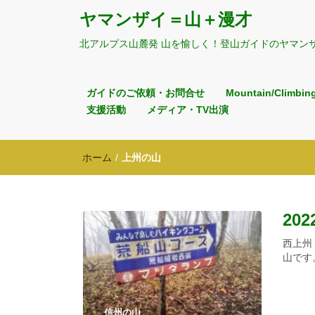
ヤマンザイ＝山＋漫才
北アルプス山麓発 山を愉しく！登山ガイドのヤマン
ガイドのご依頼・お問合せ
Mountain/Climbin
支援活動
メディア・TV出演
ホーム
/
上州の山
202
西上州
山です
信州の山