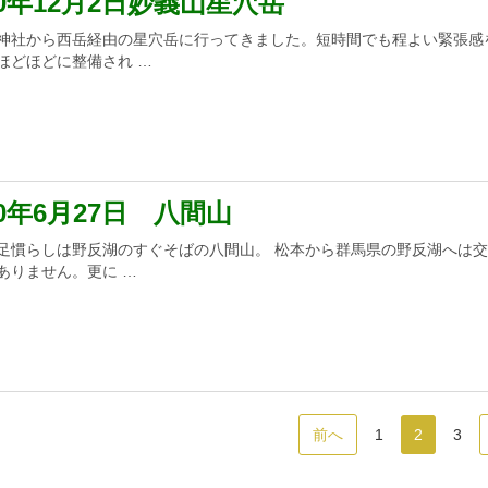
20年12月2日妙義山星穴岳
神社から西岳経由の星穴岳に行ってきました。短時間でも程よい緊張感
ほどほどに整備され …
20年6月27日 八間山
足慣らしは野反湖のすぐそばの八間山。 松本から群馬県の野反湖へは
ありません。更に …
前へ
1
2
3