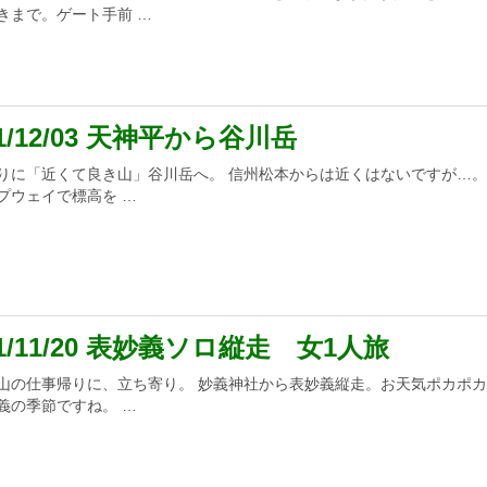
きまで。ゲート手前 …
21/12/03 天神平から谷川岳
りに「近くて良き山」谷川岳へ。 信州松本からは近くはないですが…。
プウェイで標高を …
21/11/20 表妙義ソロ縦走 女1人旅
山の仕事帰りに、立ち寄り。 妙義神社から表妙義縦走。お天気ポカポ
義の季節ですね。 …