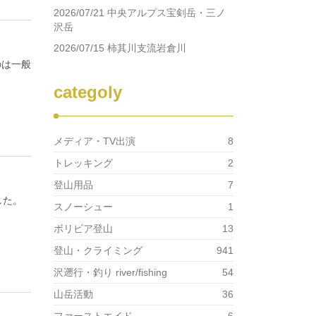
2026/07/21 中央アルプス宝剣岳・三ノ
沢岳
2026/07/15 柿其川支流岩倉川
のは一般
categoly
メディア・TV出演
8
トレッキング
2
登山用品
7
した。
スノーシュー
1
ボリビア登山
13
登山・クライミング
941
沢遡行・釣り river/fishing
54
山岳活動
36