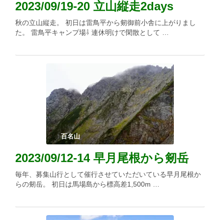
2023/09/19-20 立山縦走2days
秋の立山縦走。 初日は雷鳥平から剱御前小舎に上がりまし
た。 雷鳥平キャンプ場⇩ 連休明けで閑散として …
百名山
2023/09/12-14 早月尾根から剱岳
毎年、募集山行として催行させていただいている早月尾根か
らの剱岳。 初日は馬場島から標高差1,500m …