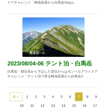
ドアチャレンジ「栂池高原から白馬岳3days」 …
百名山
2023/08/04-06 テント泊・白馬岳
白馬岳・朝日岳から下山した翌日からはモンベルアウトドア
チャレンジ「テント泊で登る栂池高原から白馬岳3 …
前へ
1
2
3
4
5
6
7
8
9
10
11
12
13
14
15
16
17