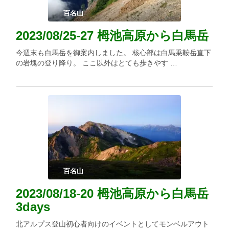
百名山
2023/08/25-27 栂池高原から白馬岳
今週末も白馬岳を御案内しました。 核心部は白馬乗鞍岳直下
の岩塊の登り降り。 ここ以外はとても歩きやす …
百名山
2023/08/18-20 栂池高原から白馬岳
3days
北アルプス登山初心者向けのイベントとしてモンベルアウト