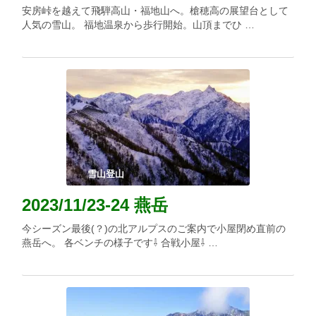
安房峠を越えて飛騨高山・福地山へ。槍穂高の展望台として
人気の雪山。 福地温泉から歩行開始。山頂までひ …
雪山登山
2023/11/23-24 燕岳
今シーズン最後(？)の北アルプスのご案内で小屋閉め直前の
燕岳へ。 各ベンチの様子です⇩ 合戦小屋⇩ …