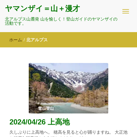
ヤマンザイ＝山＋漫才
北アルプス山麓発 山を愉しく！登山ガイドのヤマンザイの
活動です。
ホーム
/
北アルプス
雪山登山
2024/04/26 上高地
久しぶりに上高地へ。 穂高を見ると心が踊りますね。 大正池