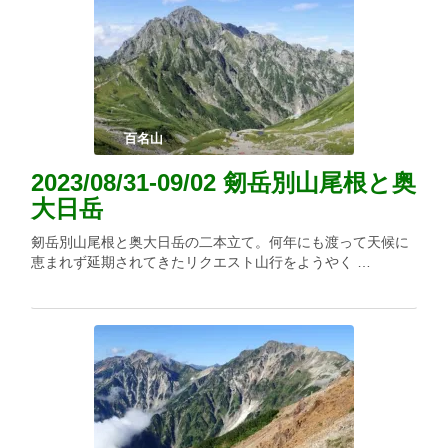
百名山
2023/08/31-09/02 剱岳別山尾根と奥
大日岳
剱岳別山尾根と奥大日岳の二本立て。何年にも渡って天候に
恵まれず延期されてきたリクエスト山行をようやく …