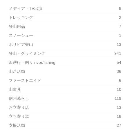
メディア・TV出演
8
トレッキング
2
登山用品
7
スノーシュー
1
ボリビア登山
13
登山・クライミング
941
沢遡行・釣り river/fishing
54
山岳活動
36
ファーストエイド
6
山道具
10
信州暮らし
119
お立寄り店
13
立ち寄り湯
18
支援活動
27