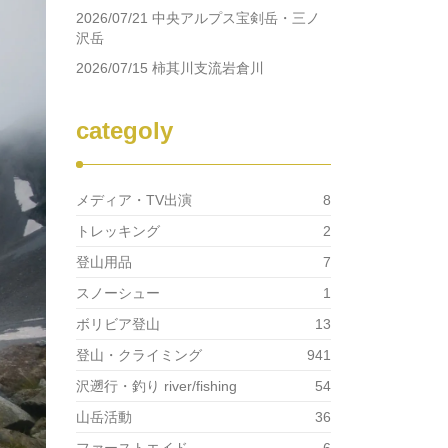
2026/07/21 中央アルプス宝剣岳・三ノ
沢岳
2026/07/15 柿其川支流岩倉川
categoly
メディア・TV出演
8
トレッキング
2
登山用品
7
スノーシュー
1
ボリビア登山
13
登山・クライミング
941
沢遡行・釣り river/fishing
54
山岳活動
36