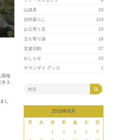
ファーストエイド
6
山道具
10
信州暮らし
119
お立寄り店
13
立ち寄り湯
18
支援活動
27
おしらせ
10
ヤマンザイ グッズ
1
上高地
だき上
きまし
2018年8月
月
火
水
木
金
土
日
1
2
3
4
5