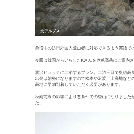
北アルプス
急増中の訪日外国人登山者に対応できるよう英語で
今回は韓国からいらしたKさんを奥穂高岳にご案内
涸沢ヒュッテに二泊するプラン。二泊三日で奥穂高
出発は朝発になりますので松本や沢渡、上高地など
高地に早朝到着していただく必要があります。
秋雨前線の影響により悪条件での登山になりました
た。