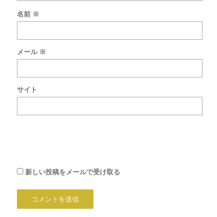
名前
※
新
し
い
メール
※
コ
メ
ン
ト
サイト
を
メ
ー
ル
で
通
知
新しい投稿をメールで受け取る