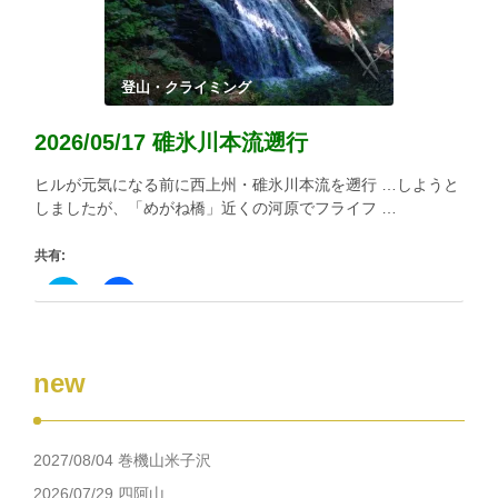
有
リ
(新
ッ
し
ク
い
し
ウ
て
ィ
く
登山・クライミング
ン
だ
ド
さ
ウ
い
2026/05/17 碓氷川本流遡行
で
(新
開
し
き
い
ヒルが元気になる前に西上州・碓氷川本流を遡行 …しようと
ま
ウ
す)
ィ
しましたが、「めがね橋」近くの河原でフライフ …
ン
ド
ウ
共有:
で
開
き
ク
Facebook
ま
リ
で
す)
ッ
共
ク
有
し
す
て
る
new
Twitter
に
で
は
共
ク
有
リ
(新
ッ
し
ク
2027/08/04 巻機山米子沢
い
し
ウ
て
ィ
く
2026/07/29 四阿山