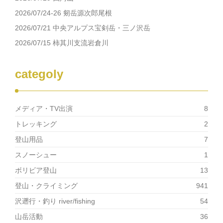
ン
だ
ド
さ
2026/07/24-26 剱岳源次郎尾根
ウ
い
で
(新
2026/07/21 中央アルプス宝剣岳・三ノ沢岳
開
し
き
い
2026/07/15 柿其川支流岩倉川
ま
ウ
す)
ィ
ン
ド
ウ
categoly
で
開
き
ま
す)
メディア・TV出演
8
トレッキング
2
登山用品
7
スノーシュー
1
ボリビア登山
13
登山・クライミング
941
沢遡行・釣り river/fishing
54
山岳活動
36