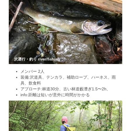
沢遡行・釣り river/fishing
メンバー 2人
装備:沢道具、テンカラ、補助ロープ、ハーネス、雨
具、飲食料
アプローチ:林道30分、古い林道藪漕ぎ1.5〜2h、
info:距離は短いが意外に時間がかかる