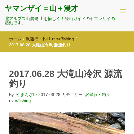
ヤマンザイ＝山＋漫才
北アルプス山麓発 山を愉しく！登山ガイドのヤマンザイの
活動です。
ホーム
/
沢遡行・釣り river/fishing
/
2017.06.28 大滝山冷沢 源流釣り
2017.06.28 大滝山冷沢 源流
釣り
By:
やまんざい
2017-06-28
カテゴリー:
沢遡行・釣り
river/fishing