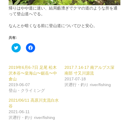
帰りはやや道に迷い、結局藪漕ぎでクマの道のような所を通
って登山道へでる。
なんとか暗くなる前に登山道についてひと安心。
共有:
ク
Facebook
リ
で
ッ
共
ク
有
し
す
て
る
2019年6月6-7日 足尾 松木
2017.7.14-17 南アルプス深
Twitter
に
で
は
沢本谷〜皇海山〜鋸岳〜中
南部 寸又川源流
共
ク
倉山
2017-07-18
有
リ
(新
ッ
2019-06-07
沢遡行・釣り river/fishing
し
ク
登山・クライミング
い
し
ウ
て
ィ
く
2021/06/11 高原川支流白水
ン
だ
谷
ド
さ
ウ
い
2021-06-11
で
(新
沢遡行・釣り river/fishing
開
し
き
い
ま
ウ