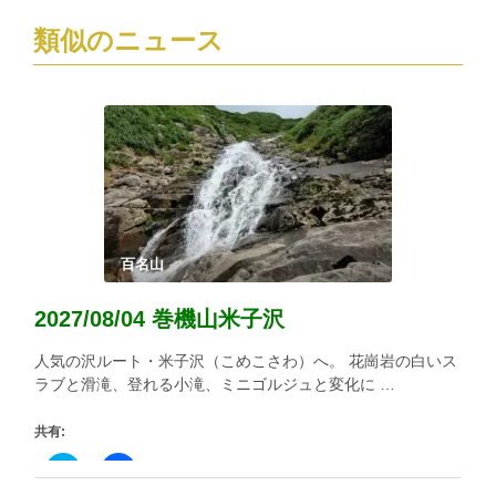
類似のニュース
百名山
2027/08/04 巻機山米子沢
人気の沢ルート・米子沢（こめこさわ）へ。 花崗岩の白いス
ラブと滑滝、登れる小滝、ミニゴルジュと変化に …
共有:
ク
Facebook
リ
で
ッ
共