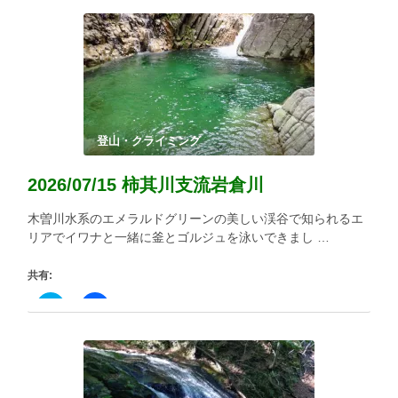
ク
有
し
す
て
る
Twitter
に
で
は
共
ク
有
リ
(新
ッ
し
ク
い
し
ウ
て
ィ
く
登山・クライミング
ン
だ
ド
さ
ウ
い
2026/07/15 柿其川支流岩倉川
で
(新
開
し
き
い
木曽川水系のエメラルドグリーンの美しい渓谷で知られるエ
ま
ウ
す)
ィ
リアでイワナと一緒に釜とゴルジュを泳いできまし …
ン
ド
ウ
共有:
で
開
き
ク
Facebook
ま
リ
で
す)
ッ
共
ク
有
し
す
て
る
Twitter
に
で
は
共
ク