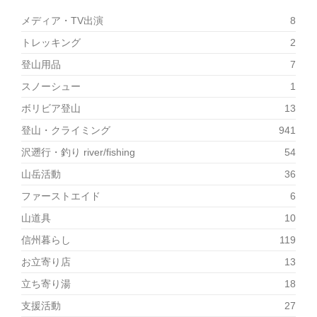
メディア・TV出演
8
トレッキング
2
登山用品
7
スノーシュー
1
ボリビア登山
13
登山・クライミング
941
沢遡行・釣り river/fishing
54
山岳活動
36
ファーストエイド
6
山道具
10
信州暮らし
119
お立寄り店
13
立ち寄り湯
18
支援活動
27