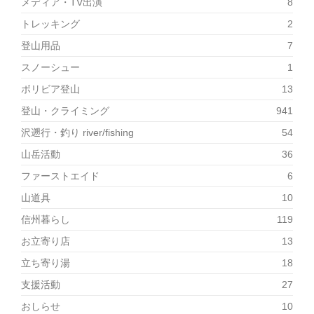
メディア・TV出演
8
トレッキング
2
登山用品
7
スノーシュー
1
ボリビア登山
13
登山・クライミング
941
沢遡行・釣り river/fishing
54
山岳活動
36
ファーストエイド
6
山道具
10
信州暮らし
119
お立寄り店
13
立ち寄り湯
18
支援活動
27
おしらせ
10