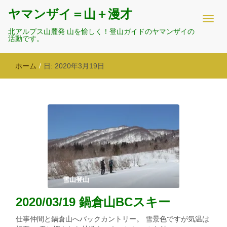
ヤマンザイ＝山＋漫才
北アルプス山麓発 山を愉しく！登山ガイドのヤマンザイの
活動です。
ホーム
/
日:
2020年3月19日
雪山登山
2020/03/19 鍋倉山BCスキー
仕事仲間と鍋倉山へバックカントリー。 雪景色ですが気温は