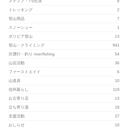
メディア・TV出演
8
トレッキング
2
登山用品
7
スノーシュー
1
ボリビア登山
13
登山・クライミング
941
沢遡行・釣り river/fishing
54
山岳活動
36
ファーストエイド
6
山道具
10
信州暮らし
119
お立寄り店
13
立ち寄り湯
18
支援活動
27
おしらせ
10