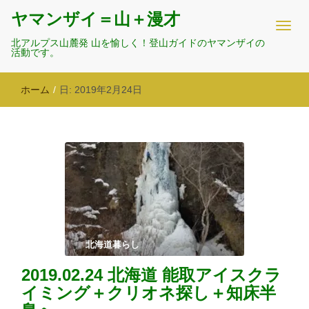
ヤマンザイ＝山＋漫才
北アルプス山麓発 山を愉しく！登山ガイドのヤマンザイの
活動です。
ホーム
/
日:
2019年2月24日
北海道暮らし
2019.02.24 北海道 能取アイスクラ
イミング＋クリオネ探し＋知床半