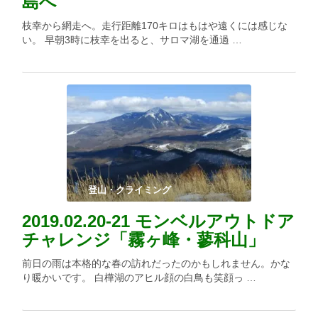
島へ
枝幸から網走へ。走行距離170キロはもはや遠くには感じな
い。 早朝3時に枝幸を出ると、サロマ湖を通過 …
登山・クライミング
2019.02.20-21 モンベルアウトドア
チャレンジ「霧ヶ峰・蓼科山」
前日の雨は本格的な春の訪れだったのかもしれません。かな
り暖かいです。 白樺湖のアヒル顔の白鳥も笑顔っ …