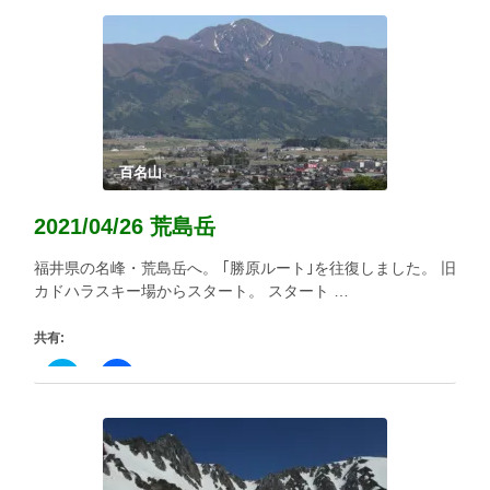
ク
有
し
す
て
る
Twitter
に
で
は
共
ク
有
リ
(新
ッ
し
ク
い
し
ウ
て
ィ
く
百名山
ン
だ
ド
さ
ウ
い
2021/04/26 荒島岳
で
(新
開
し
き
い
福井県の名峰・荒島岳へ。 ｢勝原ルート｣を往復しました。 旧
ま
ウ
す)
ィ
カドハラスキー場からスタート。 スタート …
ン
ド
ウ
共有:
で
開
き
ク
Facebook
ま
リ
で
す)
ッ
共
ク
有
し
す
て
る
Twitter
に
で
は
共
ク