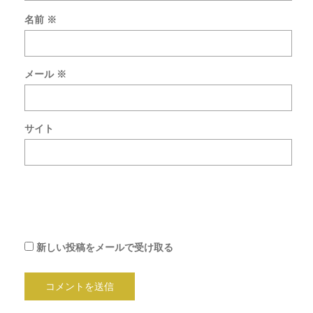
名前
※
新
し
い
メール
※
コ
メ
ン
ト
サイト
を
メ
ー
ル
で
通
知
新しい投稿をメールで受け取る