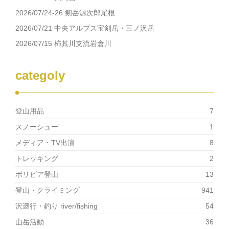
ン
だ
ド
さ
2026/07/24-26 剱岳源次郎尾根
ウ
い
で
(新
2026/07/21 中央アルプス宝剣岳・三ノ沢岳
開
し
き
い
2026/07/15 柿其川支流岩倉川
ま
ウ
す)
ィ
ン
ド
ウ
categoly
で
開
き
ま
す)
登山用品
7
スノーシュー
1
メディア・TV出演
8
トレッキング
2
ボリビア登山
13
登山・クライミング
941
沢遡行・釣り river/fishing
54
山岳活動
36