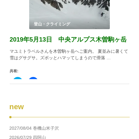
有
リ
(新
ッ
し
ク
い
し
ウ
て
ィ
く
登山・クライミング
ン
だ
ド
さ
ウ
い
2019年5月13日 中央アルプス木曽駒ヶ岳
で
(新
開
し
き
い
マユミトラベルさんを木曽駒ヶ岳へご案内。 夏並みに暑くて
ま
ウ
す)
ィ
雪はグサグサ。ズボッとハマッてしまうので滑落 …
ン
ド
ウ
共有:
で
開
き
ク
Facebook
ま
リ
で
す)
ッ
共
ク
有
し
す
て
る
new
Twitter
に
で
は
共
ク
有
リ
(新
ッ
し
ク
2027/08/04 巻機山米子沢
い
し
ウ
て
ィ
く
2026/07/29 四阿山