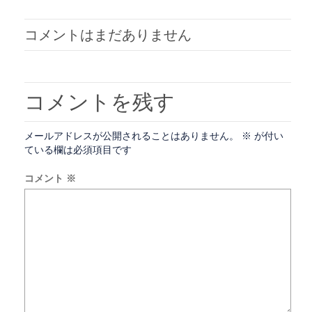
ま
ウ
す)
ィ
ン
ド
コメントはまだありません
ウ
で
開
き
ま
す)
コメントを残す
メールアドレスが公開されることはありません。
※
が付い
ている欄は必須項目です
コメント
※