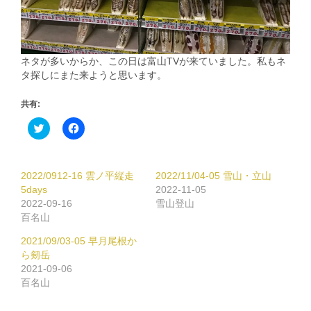
ネタが多いからか、この日は富山TVが来ていました。私もネ
タ探しにまた来ようと思います。
共有:
ク
Facebook
リ
で
ッ
共
ク
有
し
す
て
る
2022/0912-16 雲ノ平縦走
2022/11/04-05 雪山・立山
Twitter
に
で
は
5days
2022-11-05
共
ク
2022-09-16
雪山登山
有
リ
(新
ッ
百名山
し
ク
い
し
2021/09/03-05 早月尾根か
ウ
て
ィ
く
ら剱岳
ン
だ
2021-09-06
ド
さ
ウ
い
百名山
で
(新
開
し
き
い