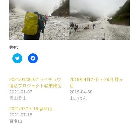
共有:
ク
Facebook
リ
で
ッ
共
ク
有
し
す
て
る
2021/01/06-07 ライチョウ
2019年4月27日～29日 蝶ヶ
Twitter
に
で
は
復活プロジェクト@乗鞍岳
岳
共
ク
2021-01-07
2019-04-30
有
リ
(新
ッ
雪山登山
山ごはん
し
ク
い
し
2021/07/17-18 蓼科山
ウ
て
ィ
く
2021-07-18
ン
だ
百名山
ド
さ
ウ
い
で
(新
開
し
き
い