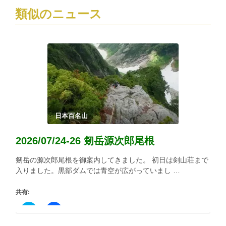
ま
ウ
類似のニュース
す)
ィ
ン
ド
ウ
で
開
き
ま
す)
日本百名山
2026/07/24-26 剱岳源次郎尾根
剱岳の源次郎尾根を御案内してきました。 初日は剣山荘まで
入りました。黒部ダムでは青空が広がっていまし …
共有:
ク
Facebook
リ
で
ッ
共