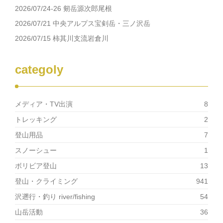
ン
だ
ド
さ
2026/07/24-26 剱岳源次郎尾根
ウ
い
で
(新
2026/07/21 中央アルプス宝剣岳・三ノ沢岳
開
し
き
い
2026/07/15 柿其川支流岩倉川
ま
ウ
す)
ィ
ン
ド
ウ
categoly
で
開
き
ま
す)
メディア・TV出演
8
トレッキング
2
登山用品
7
スノーシュー
1
ボリビア登山
13
登山・クライミング
941
沢遡行・釣り river/fishing
54
山岳活動
36