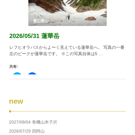
有
リ
(新
ッ
し
ク
い
し
ウ
て
ィ
く
雪山登山
ン
だ
ド
さ
ウ
い
2026/05/31 蓮華岳
で
(新
開
し
き
い
レフヒオラパスからよ〜く見えている蓮華岳へ。 写真の一番
ま
ウ
す)
ィ
左のピークが蓮華岳です。 ※この写真自体は5 …
ン
ド
ウ
共有:
で
開
き
ク
Facebook
ま
リ
で
す)
ッ
共
ク
有
し
す
て
る
new
Twitter
に
で
は
共
ク
有
リ
(新
ッ
し
ク
2027/08/04 巻機山米子沢
い
し
ウ
て
ィ
く
2026/07/29 四阿山