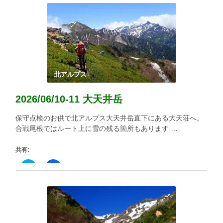
ク
有
し
す
て
る
Twitter
に
で
は
共
ク
有
リ
(新
ッ
し
ク
い
し
ウ
て
ィ
く
北アルプス
ン
だ
ド
さ
ウ
い
2026/06/10-11 大天井岳
で
(新
開
し
き
い
保守点検のお供で北アルプス大天井岳直下にある大天荘へ。
ま
ウ
す)
ィ
合戦尾根ではルート上に雪の残る箇所もあります …
ン
ド
ウ
共有:
で
開
き
ク
Facebook
ま
リ
で
す)
ッ
共
ク
有
し
す
て
る
Twitter
に
で
は
共
ク