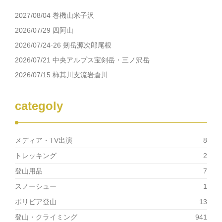
(新
ッ
し
ク
2027/08/04 巻機山米子沢
い
し
ウ
て
ィ
く
2026/07/29 四阿山
ン
だ
ド
さ
2026/07/24-26 剱岳源次郎尾根
ウ
い
で
(新
2026/07/21 中央アルプス宝剣岳・三ノ沢岳
開
し
き
い
2026/07/15 柿其川支流岩倉川
ま
ウ
す)
ィ
ン
ド
ウ
categoly
で
開
き
ま
す)
メディア・TV出演
8
トレッキング
2
登山用品
7
スノーシュー
1
ボリビア登山
13
登山・クライミング
941