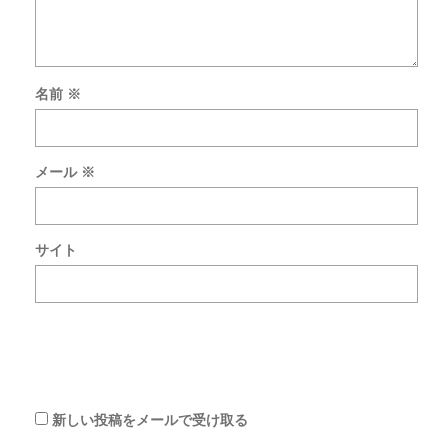
名前
※
新
し
い
メール
※
コ
メ
ン
ト
サイト
を
メ
ー
ル
で
通
知
新しい投稿をメールで受け取る