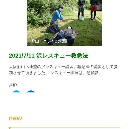
し
す
て
る
Twitter
に
で
は
共
ク
有
リ
(新
ッ
し
ク
い
し
ウ
て
ィ
く
登山・クライミング
ン
だ
ド
さ
ウ
い
2021/7/11 沢レスキュー救急法
で
(新
開
し
き
い
大阪府山岳連盟の沢レスキュー講習。救急法の講習として参
ま
ウ
す)
ィ
加させて頂きました。 レスキュー訓練は、急傾斜 …
ン
ド
ウ
共有:
で
開
き
ク
Facebook
ま
リ
で
す)
ッ
共
ク
有
し
す
て
る
new
Twitter
に
で
は
共
ク
有
リ