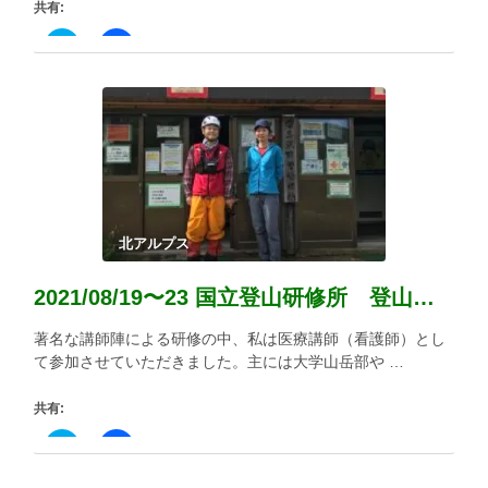
共有:
ク
Facebook
リ
で
ッ
共
ク
有
し
す
て
る
Twitter
に
で
は
共
ク
有
リ
(新
ッ
し
ク
い
し
ウ
て
ィ
く
北アルプス
ン
だ
ド
さ
ウ
い
2021/08/19〜23 国立登山研修所 登山リーダー夏山研修
で
(新
開
し
き
い
著名な講師陣による研修の中、私は医療講師（看護師）とし
ま
ウ
す)
ィ
て参加させていただきました。主には大学山岳部や …
ン
ド
ウ
共有:
で
開
き
ク
Facebook
ま
リ
で
す)
ッ
共
ク
有