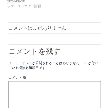
2024-06-30
開
し
き
い
ファーストエイド講習
ま
ウ
す)
ィ
ン
ド
ウ
で
開
コメントはまだありません
き
ま
す)
コメントを残す
メールアドレスが公開されることはありません。
※
が付い
ている欄は必須項目です
コメント
※