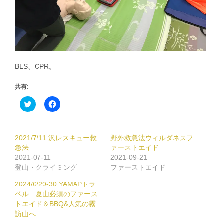
BLS、CPR。
共有:
ク
Facebook
リ
で
ッ
共
ク
有
し
す
て
る
2021/7/11 沢レスキュー救
野外救急法ウィルダネスフ
Twitter
に
で
は
急法
ァーストエイド
共
ク
2021-07-11
2021-09-21
有
リ
(新
ッ
登山・クライミング
ファーストエイド
し
ク
い
し
2024/6/29-30 YAMAPトラ
ウ
て
ィ
く
ベル 夏山必須のファース
ン
だ
トエイド＆BBQ&人気の霧
ド
さ
ウ
い
訪山へ
で
(新