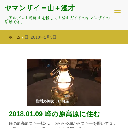
ヤマンザイ＝山＋漫才
北アルプス山麓発 山を愉しく！登山ガイドのヤマンザイの
活動です。
ホーム
/
日:
2018年1月9日
信州の美味しいお店
2018.01.09 峰の原高原に住む
峰の原高原スキー場へ。つらら公園からスキーを履いて直ぐ