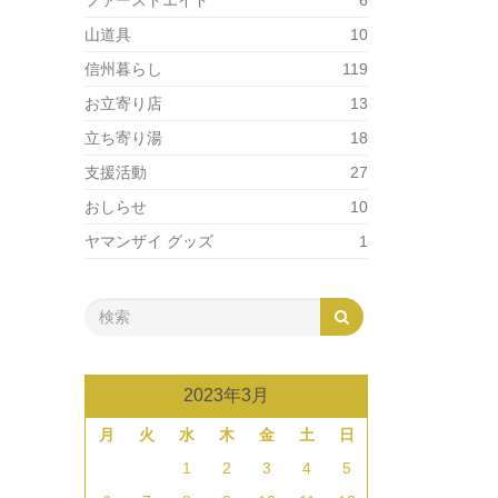
ファーストエイド
6
山道具
10
信州暮らし
119
お立寄り店
13
立ち寄り湯
18
支援活動
27
おしらせ
10
ヤマンザイ グッズ
1
2023年3月
月
火
水
木
金
土
日
1
2
3
4
5