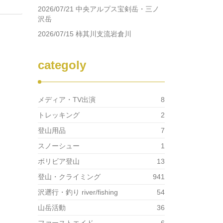
2026/07/21 中央アルプス宝剣岳・三ノ
沢岳
2026/07/15 柿其川支流岩倉川
categoly
メディア・TV出演
8
トレッキング
2
登山用品
7
スノーシュー
1
ボリビア登山
13
登山・クライミング
941
沢遡行・釣り river/fishing
54
山岳活動
36