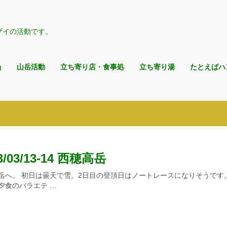
ザイの活動です。
g
山岳活動
立ち寄り店・食事処
立ち寄り湯
たとえばハ
3/03/13-14 西穂高岳
岳へ。 初日は曇天で雪。2日目の登頂日はノートレースになりそうです
夕食のバラエテ …