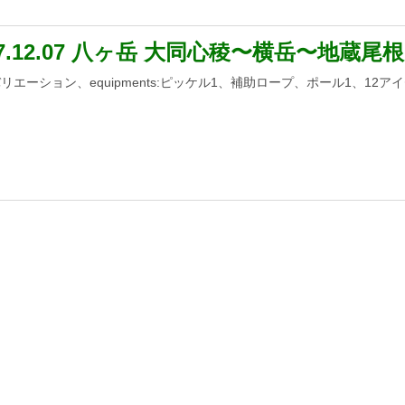
17.12.07 八ヶ岳 大同心稜〜横岳〜地蔵尾根
e:バリエーション、equipments:ピッケル1、補助ロープ、ポール1、12ア