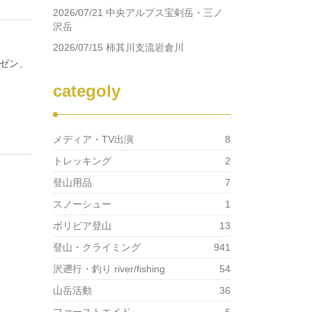
2026/07/21 中央アルプス宝剣岳・三ノ
沢岳
2026/07/15 柿其川支流岩倉川
イゼン、
categoly
メディア・TV出演
8
トレッキング
2
登山用品
7
スノーシュー
1
ボリビア登山
13
登山・クライミング
941
沢遡行・釣り river/fishing
54
山岳活動
36