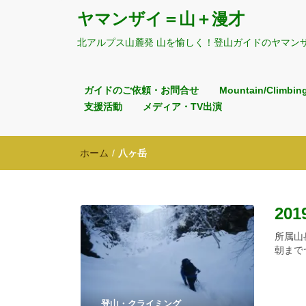
ヤマンザイ＝山＋漫才
北アルプス山麓発 山を愉しく！登山ガイドのヤマン
ガイドのご依頼・お問合せ
Mountain/Climbin
支援活動
メディア・TV出演
ホーム
/
八ヶ岳
20
所属山
朝まで
登山・クライミング