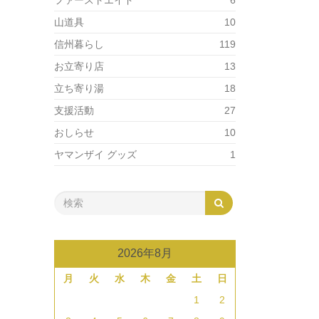
ファーストエイド
6
山道具
10
信州暮らし
119
お立寄り店
13
立ち寄り湯
18
支援活動
27
おしらせ
10
ヤマンザイ グッズ
1
2026年8月
月
火
水
木
金
土
日
1
2