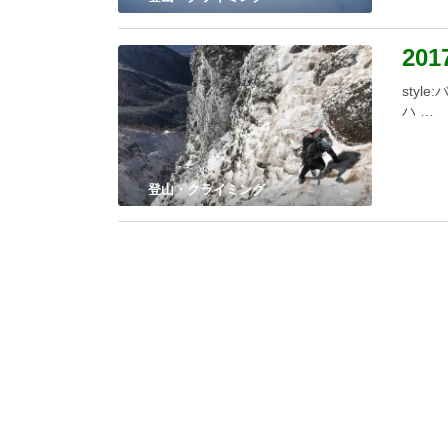
20
styl
ハ …
登山・クライミング