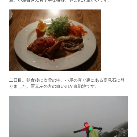
風。小屋番さんも丁寧な接客。雰囲気が温かいです。
二日目。朝食後に吹雪の中、小屋の直ぐ裏にある高見石に登
りました。写真左の方の白いのが白駒池です。