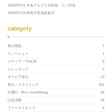
ウ
い
で
(新
2026/07/21 中央アルプス宝剣岳・三ノ沢岳
開
し
き
い
2026/07/15 柿其川支流岩倉川
ま
ウ
す)
ィ
ン
ド
ウ
categoly
で
開
き
ま
す)
登山用品
7
スノーシュー
1
メディア・TV出演
8
トレッキング
2
ボリビア登山
13
登山・クライミング
941
沢遡行・釣り river/fishing
54
山岳活動
36
ファーストエイド
6