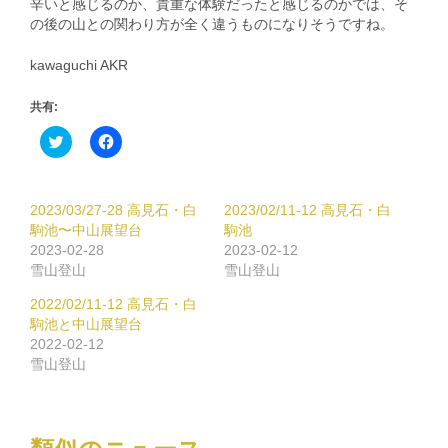
辛いと感じるのか、貴重な体験だったと感じるのかでは、そ
の後の山との関わり方が全く違うものになりそうですね。
kawaguchi AKR
共有:
ク
Facebook
リ
で
ッ
共
ク
有
し
す
て
る
2023/03/27-28 高見石・白
2023/02/11-12 高見石・白
Twitter
に
で
は
駒池〜中山展望台
駒池
共
ク
2023-02-28
2023-02-12
有
リ
(新
ッ
雪山登山
雪山登山
し
ク
い
し
2022/02/11-12 高見石・白
ウ
て
ィ
く
駒池と中山展望台
ン
だ
2022-02-12
ド
さ
ウ
い
雪山登山
で
(新
開
し
き
い
ま
ウ
す)
ィ
ン