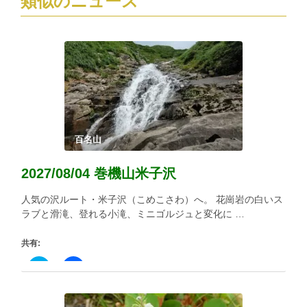
類似のニュース
ド
ウ
で
開
き
ま
す)
百名山
2027/08/04 巻機山米子沢
人気の沢ルート・米子沢（こめこさわ）へ。 花崗岩の白いス
ラブと滑滝、登れる小滝、ミニゴルジュと変化に …
共有:
ク
Facebook
リ
で
ッ
共
ク
有
し
す