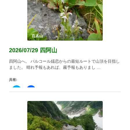
て
る
Twitter
に
で
は
共
ク
有
リ
(新
ッ
し
ク
い
し
ウ
て
ィ
く
百名山
ン
だ
ド
さ
ウ
い
2026/07/29 四阿山
で
(新
開
し
き
い
四阿山へ。 パルコール嬬恋からの最短ルートで山頂を目指し
ま
ウ
す)
ィ
ました。 晴れ予報もあれば、霧予報もありまし …
ン
ド
ウ
共有:
で
開
き
ク
Facebook
ま
リ
で
す)
ッ
共
ク
有
し
す
て
る
Twitter
に
で
は
共
ク
有
リ
(新
ッ