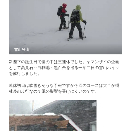
雪山登山
新陛下の誕生日で世の中は三連休でした。ヤマンザイの企画
として高見石～白駒池～黒百合を巡る一泊二日の雪山ハイク
を催行しました。
連休初日は吹雪きそうな予報ですが今回のコースは大半が樹
林帯の歩行なので風の影響を受けにくいのです。