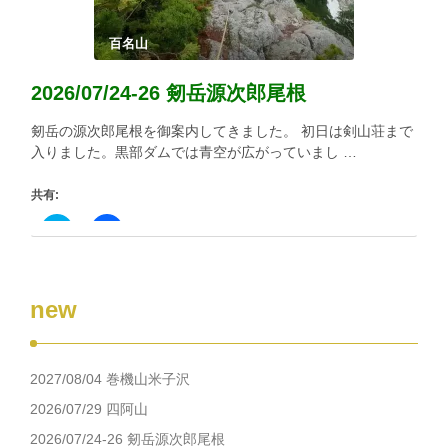
し
ク
い
し
ウ
て
ィ
く
百名山
ン
だ
ド
さ
ウ
い
2026/07/24-26 剱岳源次郎尾根
で
(新
開
し
き
い
剱岳の源次郎尾根を御案内してきました。 初日は剣山荘まで
ま
ウ
す)
ィ
入りました。黒部ダムでは青空が広がっていまし …
ン
ド
ウ
共有:
で
開
き
ク
Facebook
ま
リ
で
す)
ッ
共
ク
有
し
す
て
る
new
Twitter
に
で
は
共
ク
有
リ
(新
ッ
し
ク
2027/08/04 巻機山米子沢
い
し
ウ
て
ィ
く
2026/07/29 四阿山
ン
だ
ド
さ
2026/07/24-26 剱岳源次郎尾根