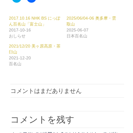
リ
で
ッ
共
ク
有
し
す
て
る
2017.10.16 NHK BS にっぽ
2025/06/04-06 奥多摩・雲
Twitter
に
で
は
ん百名山「富士山」
取山
共
ク
2017-10-16
2025-06-07
有
リ
(新
ッ
おしらせ
日本百名山
し
ク
い
し
2021/12/20 美ヶ原高原・茶
ウ
て
ィ
く
臼山
ン
だ
2021-12-20
ド
さ
ウ
い
百名山
で
(新
開
し
き
い
ま
ウ
す)
ィ
ン
ド
コメントはまだありません
ウ
で
開
き
ま
す)
コメントを残す