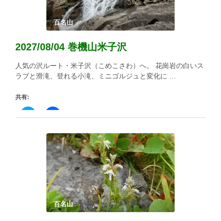
百名山
2027/08/04 巻機山米子沢
人気の沢ルート・米子沢（こめこさわ）へ。 花崗岩の白いス
ラブと滑滝、登れる小滝、ミニゴルジュと変化に …
共有:
ク
Facebook
リ
で
ッ
共
ク
有
し
す
て
る
Twitter
に
で
は
共
ク
有
リ
(新
ッ
し
ク
い
し
ウ
て
ィ
く
百名山
ン
だ
ド
さ