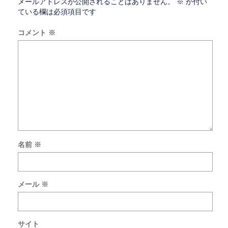
メールアドレスが公開されることはありません。
※
が付い
ている欄は必須項目です
コメント
※
名前
※
新
し
い
メール
※
コ
メ
ン
ト
サイト
を