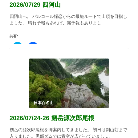
ウ
い
2026/07/29 四阿山
で
(新
開
し
き
い
四阿山へ。 パルコール嬬恋からの最短ルートで山頂を目指し
ま
ウ
す)
ィ
ました。 晴れ予報もあれば、霧予報もありまし …
ン
ド
ウ
共有:
で
開
き
ク
Facebook
ま
リ
で
す)
ッ
共
ク
有
し
す
て
る
Twitter
に
で
は
共
ク
有
リ
(新
ッ
し
ク
い
し
ウ
て
ィ
く
日本百名山
ン
だ
ド
さ
ウ
い
2026/07/24-26 剱岳源次郎尾根
で
(新
開
し
き
い
剱岳の源次郎尾根を御案内してきました。 初日は剣山荘まで
ま
ウ
す)
ィ
入りました。黒部ダムでは青空が広がっていまし …