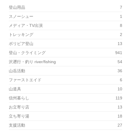
す)
登山用品
7
スノーシュー
1
メディア・TV出演
8
トレッキング
2
ボリビア登山
13
登山・クライミング
941
沢遡行・釣り river/fishing
54
山岳活動
36
ファーストエイド
6
山道具
10
信州暮らし
119
お立寄り店
13
立ち寄り湯
18
支援活動
27