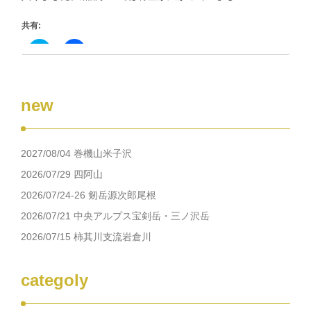
ン
ド
ウ
共有:
で
開
き
ク
Facebook
ま
リ
で
す)
ッ
共
ク
有
し
す
て
る
new
Twitter
に
で
は
共
ク
有
リ
(新
ッ
し
ク
2027/08/04 巻機山米子沢
い
し
ウ
て
ィ
く
2026/07/29 四阿山
ン
だ
ド
さ
2026/07/24-26 剱岳源次郎尾根
ウ
い
で
(新
2026/07/21 中央アルプス宝剣岳・三ノ沢岳
開
し
き
い
2026/07/15 柿其川支流岩倉川
ま
ウ
す)
ィ
ン
ド
ウ
categoly
で
開
き
ま