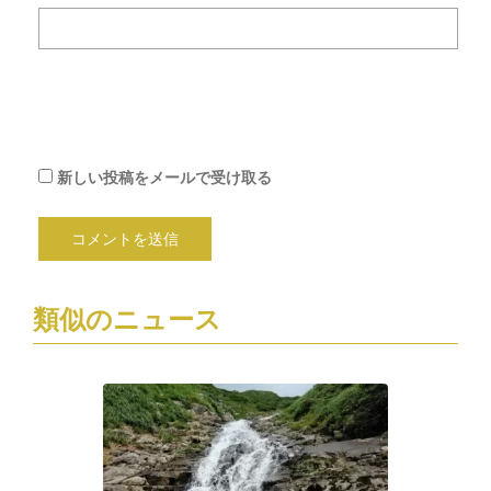
メ
ー
ル
で
通
知
新しい投稿をメールで受け取る
類似のニュース