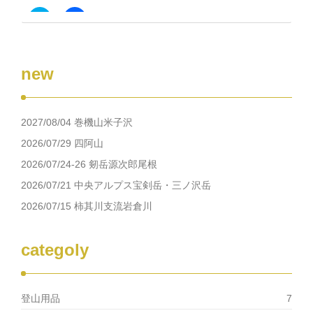
開
き
ク
Facebook
ま
リ
で
す)
ッ
共
ク
有
し
す
て
る
new
Twitter
に
で
は
共
ク
有
リ
(新
ッ
し
ク
2027/08/04 巻機山米子沢
い
し
ウ
て
ィ
く
2026/07/29 四阿山
ン
だ
ド
さ
2026/07/24-26 剱岳源次郎尾根
ウ
い
で
(新
2026/07/21 中央アルプス宝剣岳・三ノ沢岳
開
し
き
い
2026/07/15 柿其川支流岩倉川
ま
ウ
す)
ィ
ン
ド
ウ
categoly
で
開
き
ま
す)
登山用品
7