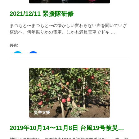
2021/12/11 緊援隊研修
まつもと〜まつもと〜の懐かしい変わらない声を聞いていざ
横浜へ。何年振りかの電車、しかも満員電車でドキ …
共有:
ク
Facebook
リ
で
ッ
共
ク
有
し
す
て
る
Twitter
に
で
は
共
ク
有
リ
(新
ッ
し
ク
い
し
ウ
て
ィ
く
災害支援
ン
だ
ド
さ
ウ
い
2019年10月14〜11月8日 台風19号被災地長野支援
で
(新
開
し
き
い