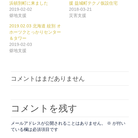
で
は
浜頓別町に来ました
援 益城町テクノ仮設住宅
共
ク
2019-02-02
2018-03-21
有
リ
(新
ッ
僻地支援
災害支援
し
ク
い
し
2019.02.03 北海道 紋別 オ
ウ
て
ィ
く
ホーツクとっかりセンター
ン
だ
＆タワー
ド
さ
ウ
い
2019-02-03
で
(新
僻地支援
開
し
き
い
ま
ウ
す)
ィ
ン
ド
ウ
コメントはまだありません
で
開
き
ま
す)
コメントを残す
メールアドレスが公開されることはありません。
※
が付い
ている欄は必須項目です