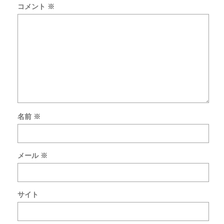
コメント
※
名前
※
新
し
い
メール
※
コ
メ
ン
ト
サイト
を
メ
ー