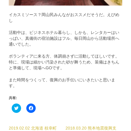
イカスミソース？岡山民みんながおススメだそうだ。えびめ
し
活動中は、ビジネスホテル暮らし、しかも、レンタカーはい
っぱい、真備街の宿泊施設はフル、毎日岡山から活動場所へ
通いでした。
ボランティアに来る方、体調崩さずに活動してほしいです。
特に、現場は細かい汚染された砂が舞うため、装備はきちん
と準備して、現場へGOです。
また時間をつくって、復興のお手伝いにいきたいと思いま
す。
共有:
ク
Facebook
リ
で
ッ
共
ク
有
し
す
て
る
2019.02.02 北海道 枝幸町
2018.03.20 熊本地震復興支
Twitter
に