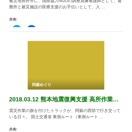
被災地長野市に、国際協力NGOの調整員兼看護師として、避
ま
ウ
す)
ィ
難所と被災施設の医療支援のお手伝いとして、入 …
ン
ド
ウ
共有:
で
開
き
ク
Facebook
ま
リ
で
す)
ッ
共
ク
有
し
す
て
る
Twitter
に
で
は
共
ク
有
リ
(新
ッ
し
ク
い
し
ウ
て
ィ
く
阿蘇めぐり
ン
だ
ド
さ
ウ
い
で
(新
2018.03.12 熊本地震復興支援 高所作業ボランティア
開
し
き
い
ま
ウ
震災作業の旗を付けたトラックが、阿蘇の西部で行き交って
す)
ィ
いる日々。 国土交通省 東側ルート（東側ルート …
ン
ド
ウ
で
共有: