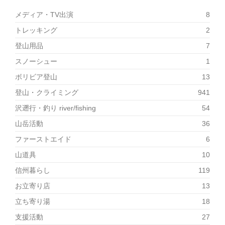
メディア・TV出演
8
トレッキング
2
登山用品
7
スノーシュー
1
ボリビア登山
13
登山・クライミング
941
沢遡行・釣り river/fishing
54
山岳活動
36
ファーストエイド
6
山道具
10
信州暮らし
119
お立寄り店
13
立ち寄り湯
18
支援活動
27