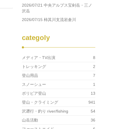
2026/07/21 中央アルプス宝剣岳・三ノ
沢岳
2026/07/15 柿其川支流岩倉川
categoly
メディア・TV出演
8
トレッキング
2
登山用品
7
スノーシュー
1
ボリビア登山
13
登山・クライミング
941
沢遡行・釣り river/fishing
54
山岳活動
36