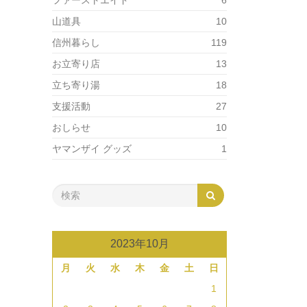
ファーストエイド
6
山道具
10
信州暮らし
119
お立寄り店
13
立ち寄り湯
18
支援活動
27
おしらせ
10
ヤマンザイ グッズ
1
2023年10月
月
火
水
木
金
土
日
1