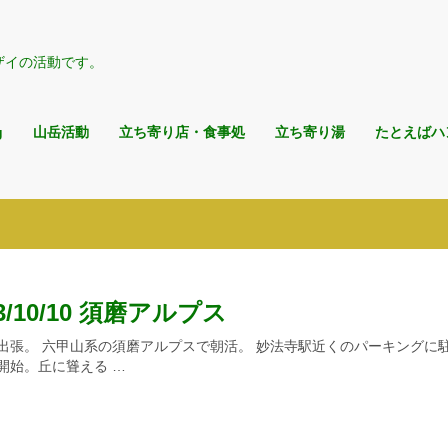
ザイの活動です。
g
山岳活動
立ち寄り店・食事処
立ち寄り湯
たとえばハ
23/10/10 須磨アルプス
出張。 六甲山系の須磨アルプスで朝活。 妙法寺駅近くのパーキングに
開始。丘に聳える …