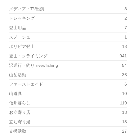
メディア・TV出演
8
トレッキング
2
登山用品
7
スノーシュー
1
ボリビア登山
13
登山・クライミング
941
沢遡行・釣り river/fishing
54
山岳活動
36
ファーストエイド
6
山道具
10
信州暮らし
119
お立寄り店
13
立ち寄り湯
18
支援活動
27