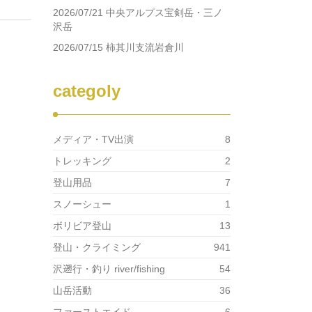
2026/07/21 中央アルプス宝剣岳・三ノ
沢岳
2026/07/15 柿其川支流岩倉川
categoly
メディア・TV出演
8
トレッキング
2
登山用品
7
スノーシュー
1
ボリビア登山
13
登山・クライミング
941
沢遡行・釣り river/fishing
54
山岳活動
36