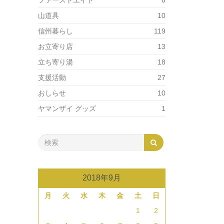
ファーストエイド
6
山道具
10
信州暮らし
119
お立寄り店
13
立ち寄り湯
18
支援活動
27
おしらせ
10
ヤマンザイ グッズ
1
2018年9月
月
火
水
木
金
土
日
1
2