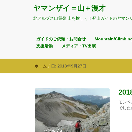
ヤマンザイ＝山＋漫才
北アルプス山麓発 山を愉しく！登山ガイドのヤマン
ガイドのご依頼・お問合せ
Mountain/Climbin
支援活動
メディア・TV出演
ホーム
/
日:
2018年9月27日
201
モンベ
でした
北アルプス