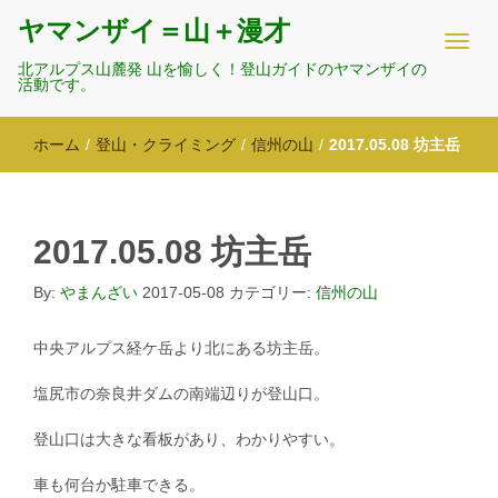
ヤマンザイ＝山＋漫才
北アルプス山麓発 山を愉しく！登山ガイドのヤマンザイの
活動です。
ホーム
/
登山・クライミング
/
信州の山
/
2017.05.08 坊主岳
2017.05.08 坊主岳
By:
やまんざい
2017-05-08
カテゴリー:
信州の山
中央アルプス経ケ岳より北にある坊主岳。
塩尻市の奈良井ダムの南端辺りが登山口。
登山口は大きな看板があり、わかりやすい。
車も何台か駐車できる。