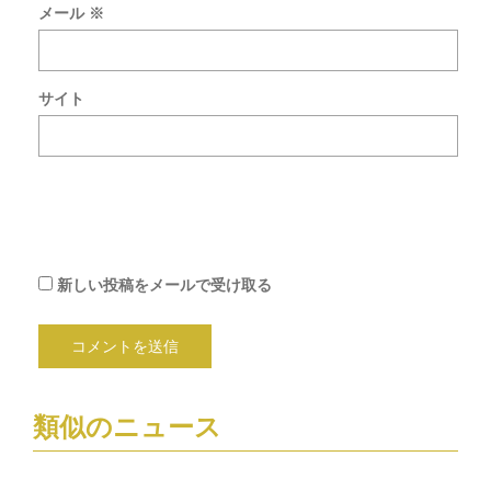
メール
※
コ
メ
ン
ト
サイト
を
メ
ー
ル
で
通
知
新しい投稿をメールで受け取る
類似のニュース