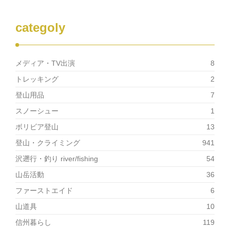
す)
ィ
ン
ド
ウ
categoly
で
開
き
ま
す)
メディア・TV出演
8
トレッキング
2
登山用品
7
スノーシュー
1
ボリビア登山
13
登山・クライミング
941
沢遡行・釣り river/fishing
54
山岳活動
36
ファーストエイド
6
山道具
10
信州暮らし
119