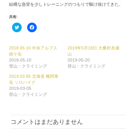
結構な急登を少しトレーニングのつもりで駆け抜けてきた。
共有:
ク
Facebook
リ
で
ッ
共
ク
有
し
す
て
る
2018.05.10 中央アルプス
2019年5月18日 大桑村糸瀬
Twitter
に
で
は
経ケ岳
山
共
ク
2018-05-10
2019-05-20
有
リ
(新
ッ
登山・クライミング
登山・クライミング
し
ク
い
し
2019.03.05 北海道 雌阿寒
ウ
て
ィ
く
岳 ソロハイク
ン
だ
2019-03-05
ド
さ
ウ
い
登山・クライミング
で
(新
開
し
き
い
ま
ウ
す)
ィ
ン
ド
コメントはまだありません
ウ
で
開