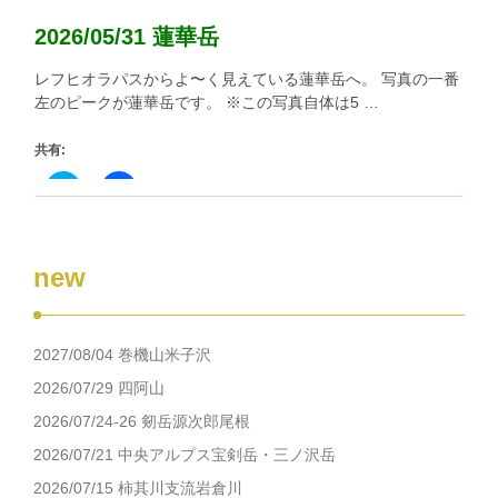
ド
さ
ウ
い
2026/05/31 蓮華岳
で
(新
開
し
き
い
レフヒオラパスからよ〜く見えている蓮華岳へ。 写真の一番
ま
ウ
す)
ィ
左のピークが蓮華岳です。 ※この写真自体は5 …
ン
ド
ウ
共有:
で
開
き
ク
Facebook
ま
リ
で
す)
ッ
共
ク
有
し
す
て
る
new
Twitter
に
で
は
共
ク
有
リ
(新
ッ
し
ク
2027/08/04 巻機山米子沢
い
し
ウ
て
ィ
く
2026/07/29 四阿山
ン
だ
ド
さ
2026/07/24-26 剱岳源次郎尾根
ウ
い
で
(新
2026/07/21 中央アルプス宝剣岳・三ノ沢岳
開
し
き
い
2026/07/15 柿其川支流岩倉川
ま
ウ