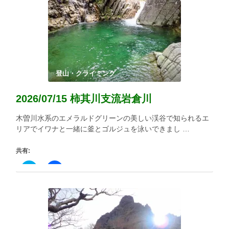
登山・クライミング
2026/07/15 柿其川支流岩倉川
木曽川水系のエメラルドグリーンの美しい渓谷で知られるエ
リアでイワナと一緒に釜とゴルジュを泳いできまし …
共有:
ク
Facebook
リ
で
ッ
共
ク
有
し
す
て
る
Twitter
に
で
は
共
ク
有
リ