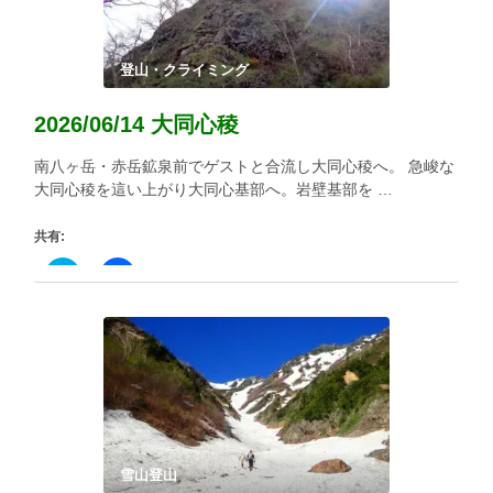
(新
ッ
し
ク
い
し
ウ
て
ィ
く
登山・クライミング
ン
だ
ド
さ
ウ
い
2026/06/14 大同心稜
で
(新
開
し
き
い
南八ヶ岳・赤岳鉱泉前でゲストと合流し大同心稜へ。 急峻な
ま
ウ
す)
ィ
大同心稜を這い上がり大同心基部へ。岩壁基部を …
ン
ド
ウ
共有:
で
開
き
ク
Facebook
ま
リ
で
す)
ッ
共
ク
有
し
す
て
る
Twitter
に
で
は
共
ク
有
リ
(新
ッ
し
ク
い
し
ウ
て
ィ
く
雪山登山
ン
だ