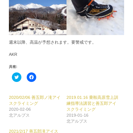
週末以降、高温が予想されます。要警戒です。
AKR
共有:
ク
Facebook
リ
で
ッ
共
ク
有
し
す
て
る
2020/02/06 善五郎ノ滝アイ
2019.01.16 乗鞍高原雪上訓
Twitter
に
で
は
スクライミング
練指導法講習と善五郎アイ
共
ク
2020-02-06
スクライミング
有
リ
(新
ッ
北アルプス
2019-01-16
し
ク
北アルプス
い
し
ウ
て
ィ
く
2021/2/17 善五郎滝アイス