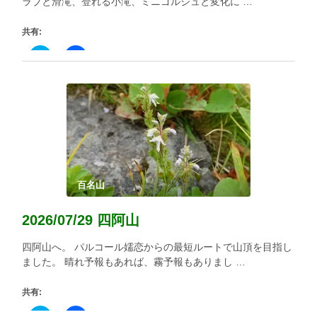
ラブと滑滝、登れる小滝、ミニゴルジュと変化に …
共有:
ク
Facebook
リ
で
ッ
共
ク
有
し
す
て
る
Twitter
に
で
は
共
ク
有
リ
(新
ッ
し
ク
い
し
ウ
て
ィ
く
百名山
ン
だ
ド
さ
ウ
い
2026/07/29 四阿山
で
(新
開
し
き
い
四阿山へ。 パルコール嬬恋からの最短ルートで山頂を目指し
ま
ウ
す)
ィ
ました。 晴れ予報もあれば、霧予報もありまし …
ン
ド
ウ
共有:
で
開
き
ク
Facebook