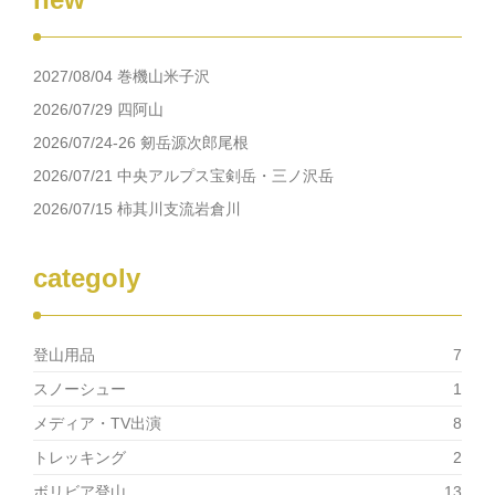
で
は
共
ク
有
リ
(新
ッ
し
ク
2027/08/04 巻機山米子沢
い
し
ウ
て
ィ
く
2026/07/29 四阿山
ン
だ
ド
さ
2026/07/24-26 剱岳源次郎尾根
ウ
い
で
(新
2026/07/21 中央アルプス宝剣岳・三ノ沢岳
開
し
き
い
2026/07/15 柿其川支流岩倉川
ま
ウ
す)
ィ
ン
ド
ウ
categoly
で
開
き
ま
す)
登山用品
7
スノーシュー
1
メディア・TV出演
8
トレッキング
2
ボリビア登山
13