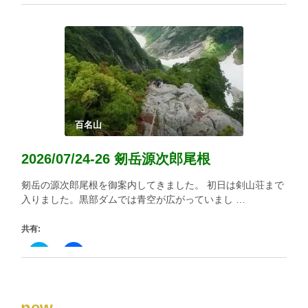
ま
リ
で
す)
ッ
共
ク
有
し
す
て
る
Twitter
に
で
は
共
ク
有
リ
(新
ッ
し
ク
い
し
ウ
て
ィ
く
百名山
ン
だ
ド
さ
ウ
い
2026/07/24-26 剱岳源次郎尾根
で
(新
開
し
き
い
剱岳の源次郎尾根を御案内してきました。 初日は剣山荘まで
ま
ウ
す)
ィ
入りました。黒部ダムでは青空が広がっていまし …
ン
ド
ウ
共有:
で
開
き
ク
Facebook
ま
リ
で
す)
ッ
共
ク
有
し
す
て
る
new
Twitter
に