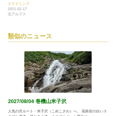
ン
だ
クライミング
ド
さ
ウ
い
2021-02-17
で
(新
北アルプス
開
し
き
い
ま
ウ
す)
ィ
ン
ド
ウ
類似のニュース
で
開
き
ま
す)
百名山
2027/08/04 巻機山米子沢
人気の沢ルート・米子沢（こめこさわ）へ。 花崗岩の白いス