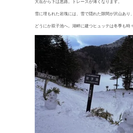
大岳から下は悪路。トレースが薄くなります。
雪に埋もれた岩塊には、雪で隠れた隙間が沢山あり
どうにか双子池へ。湖畔に建つヒュッテは冬季も時