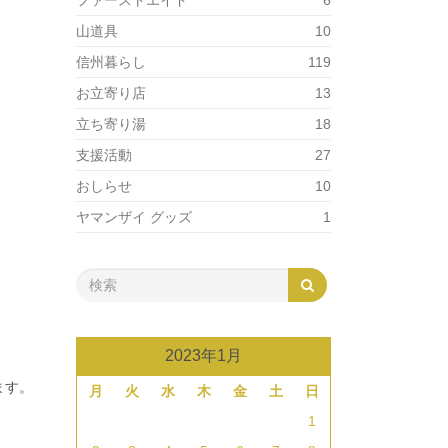
ファーストエイド
6
山道具
10
信州暮らし
119
お立寄り店
13
立ち寄り湯
18
支援活動
27
おしらせ
10
ヤマンザイ グッズ
1
2023年1月
ます。
月
火
水
木
金
土
日
1