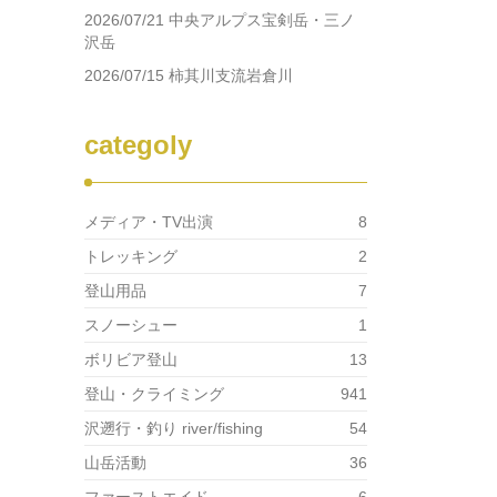
2026/07/21 中央アルプス宝剣岳・三ノ
沢岳
2026/07/15 柿其川支流岩倉川
categoly
メディア・TV出演
8
トレッキング
2
登山用品
7
スノーシュー
1
ボリビア登山
13
登山・クライミング
941
沢遡行・釣り river/fishing
54
山岳活動
36