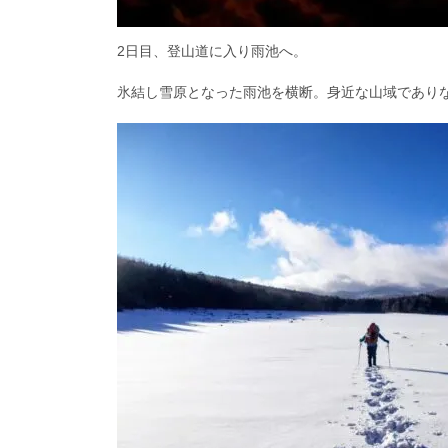
2日目、登山道に入り雨池へ。
氷結し雪原となった雨池を横断。身近な山域であり