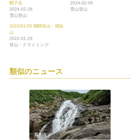
で
は
帽子岳
2024-02-05
共
ク
2024-02-28
雪山登山
有
リ
(新
ッ
雪山登山
し
ク
い
し
2022/01/29 飛騨高山・猪臥
ウ
て
ィ
く
山
ン
だ
2022-01-29
ド
さ
ウ
い
登山・クライミング
で
(新
開
し
き
い
ま
ウ
す)
ィ
ン
類似のニュース
ド
ウ
で
開
き
ま
す)
百名山