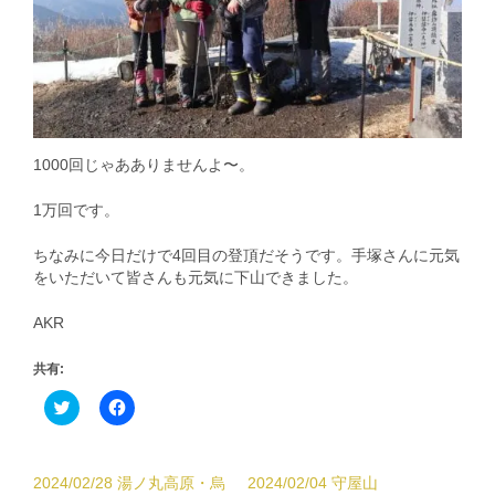
1000回じゃあありませんよ〜。
1万回です。
ちなみに今日だけで4回目の登頂だそうです。手塚さんに元気
をいただいて皆さんも元気に下山できました。
AKR
共有:
ク
Facebook
リ
で
ッ
共
ク
有
し
す
て
る
2024/02/28 湯ノ丸高原・烏
2024/02/04 守屋山
Twitter
に