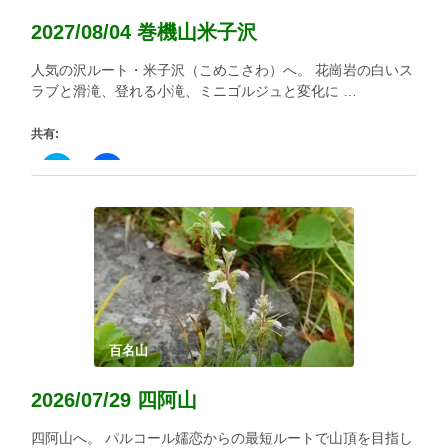
2027/08/04 巻機山米子沢
人気の沢ルート・米子沢（こめこさわ）へ。 花崗岩の白いス
ラブと滑滝、登れる小滝、ミニゴルジュと変化に …
共有:
ク
Facebook
リ
で
ッ
共
ク
有
し
す
て
る
Twitter
に
で
は
共
ク
有
リ
(新
ッ
し
ク
い
し
ウ
て
ィ
く
百名山
ン
だ
ド
さ
ウ
い
2026/07/29 四阿山
で
(新
開
し
き
い
四阿山へ。 パルコール嬬恋からの最短ルートで山頂を目指し
ま
ウ