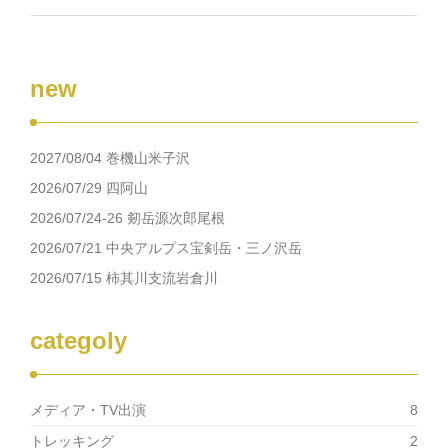
き
ク
Facebook
ま
リ
で
す)
ッ
共
ク
有
し
す
て
る
new
Twitter
に
で
は
共
ク
有
リ
(新
ッ
し
ク
2027/08/04 巻機山米子沢
い
し
ウ
て
ィ
く
2026/07/29 四阿山
ン
だ
ド
さ
2026/07/24-26 剱岳源次郎尾根
ウ
い
で
(新
2026/07/21 中央アルプス宝剣岳・三ノ沢岳
開
し
き
い
2026/07/15 柿其川支流岩倉川
ま
ウ
す)
ィ
ン
ド
ウ
categoly
で
開
き
ま
す)
メディア・TV出演
8
トレッキング
2