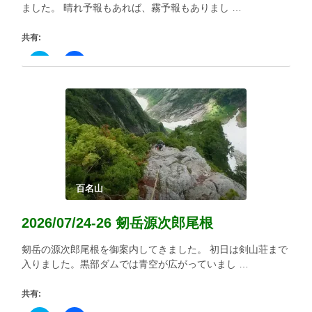
す)
ィ
ました。 晴れ予報もあれば、霧予報もありまし …
ン
ド
ウ
共有:
で
開
き
ク
Facebook
ま
リ
で
す)
ッ
共
ク
有
し
す
て
る
Twitter
に
で
は
共
ク
有
リ
(新
ッ
し
ク
い
し
ウ
て
ィ
く
百名山
ン
だ
ド
さ
ウ
い
2026/07/24-26 剱岳源次郎尾根
で
(新
開
し
き
い
剱岳の源次郎尾根を御案内してきました。 初日は剣山荘まで
ま
ウ
す)
ィ
入りました。黒部ダムでは青空が広がっていまし …
ン
ド
ウ
共有:
で
開