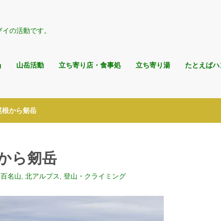
ザイの活動です。
g
山岳活動
立ち寄り店・食事処
立ち寄り湯
たとえばハ
早月尾根から剱岳
尾根から剱岳
本百名山
,
北アルプス
,
登山・クライミング