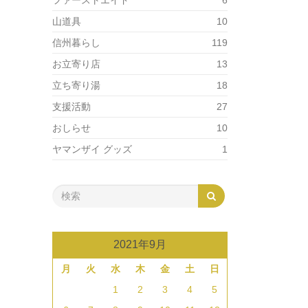
ファーストエイド
6
山道具
10
信州暮らし
119
お立寄り店
13
立ち寄り湯
18
支援活動
27
おしらせ
10
ヤマンザイ グッズ
1
2021年9月
月
火
水
木
金
土
日
1
2
3
4
5