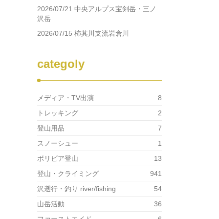
2026/07/21 中央アルプス宝剣岳・三ノ
沢岳
2026/07/15 柿其川支流岩倉川
categoly
メディア・TV出演
8
トレッキング
2
登山用品
7
スノーシュー
1
ボリビア登山
13
登山・クライミング
941
沢遡行・釣り river/fishing
54
山岳活動
36