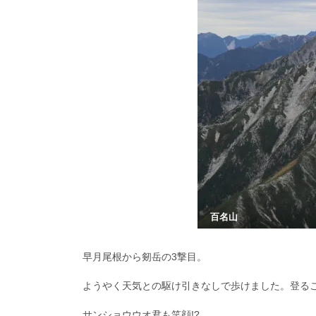
百名山
早月尾根から剱岳の3撃目。
ようやく天気との駆け引きなしで歩けました。登る
サンショウウオ君も笑顔!?