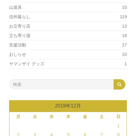
山道具
10
信州暮らし
119
お立寄り店
13
立ち寄り湯
18
支援活動
27
おしらせ
10
ヤマンザイ グッズ
1
2019年12月
月
火
水
木
金
土
日
1
2
3
4
5
6
7
8