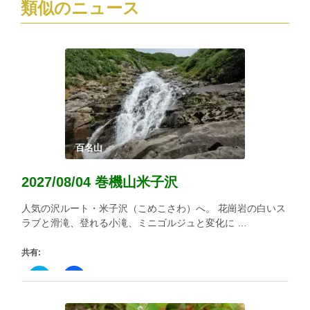
類似のニュース
百名山
2027/08/04 巻機山米子沢
人気の沢ルート・米子沢（こめこさわ）へ。 花崗岩の白いス
ラブと滑滝、登れる小滝、ミニゴルジュと変化に …
共有:
ク
Facebook
リ
で
ッ
共
ク
有