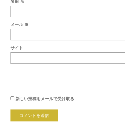
名前
※
新
し
い
メール
※
コ
メ
ン
ト
サイト
を
メ
ー
ル
で
通
知
新しい投稿をメールで受け取る