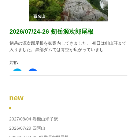
し
ク
い
し
ウ
て
ィ
く
百名山
ン
だ
ド
さ
ウ
い
2026/07/24-26 剱岳源次郎尾根
で
(新
開
し
き
い
剱岳の源次郎尾根を御案内してきました。 初日は剣山荘まで
ま
ウ
す)
ィ
入りました。黒部ダムでは青空が広がっていまし …
ン
ド
ウ
共有:
で
開
き
ク
Facebook
ま
リ
で
す)
ッ
共
ク
有
し
す
て
る
new
Twitter
に
で
は
共
ク
有
リ
(新
ッ
し
ク
2027/08/04 巻機山米子沢
い
し
ウ
て
ィ
く
2026/07/29 四阿山
ン
だ
ド
さ