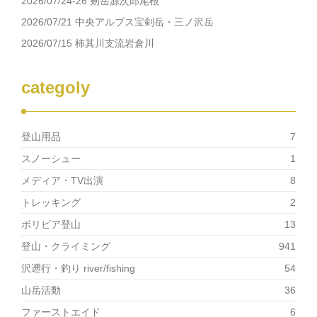
2026/07/24-26 剱岳源次郎尾根
ウ
い
で
(新
2026/07/21 中央アルプス宝剣岳・三ノ沢岳
開
し
き
い
2026/07/15 柿其川支流岩倉川
ま
ウ
す)
ィ
ン
ド
ウ
categoly
で
開
き
ま
す)
登山用品
7
スノーシュー
1
メディア・TV出演
8
トレッキング
2
ボリビア登山
13
登山・クライミング
941
沢遡行・釣り river/fishing
54
山岳活動
36
ファーストエイド
6