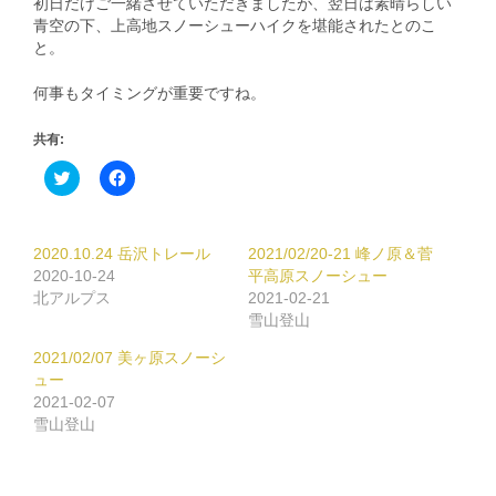
初日だけご一緒させていただきましたが、翌日は素晴らしい
青空の下、上高地スノーシューハイクを堪能されたとのこ
と。
何事もタイミングが重要ですね。
共有:
ク
Facebook
リ
で
ッ
共
ク
有
し
す
て
る
2020.10.24 岳沢トレール
2021/02/20-21 峰ノ原＆菅
Twitter
に
で
は
2020-10-24
平高原スノーシュー
共
ク
北アルプス
2021-02-21
有
リ
(新
ッ
雪山登山
し
ク
い
し
2021/02/07 美ヶ原スノーシ
ウ
て
ィ
く
ュー
ン
だ
2021-02-07
ド
さ
ウ
い
雪山登山
で
(新
開
し
き
い
ま
ウ
す)
ィ