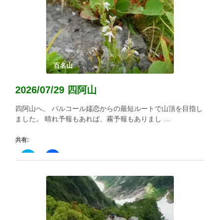
し
す
て
る
Twitter
に
で
は
共
ク
有
リ
(新
ッ
し
ク
い
し
ウ
て
ィ
く
百名山
ン
だ
ド
さ
ウ
い
2026/07/29 四阿山
で
(新
開
し
き
い
四阿山へ。 パルコール嬬恋からの最短ルートで山頂を目指し
ま
ウ
す)
ィ
ました。 晴れ予報もあれば、霧予報もありまし …
ン
ド
ウ
共有:
で
開
き
ク
Facebook
ま
リ
で
す)
ッ
共
ク
有
し
す
て
る
Twitter
に
で
は
共
ク
有
リ
(新
ッ