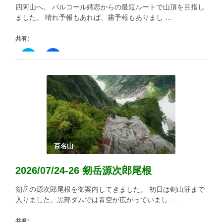
き
い
四阿山へ。 パルコール嬬恋からの最短ルートで山頂を目指し
ま
ウ
す)
ィ
ました。 晴れ予報もあれば、霧予報もありまし …
ン
ド
ウ
共有:
で
開
き
ク
Facebook
ま
リ
で
す)
ッ
共
ク
有
し
す
て
る
Twitter
に
で
は
共
ク
有
リ
(新
ッ
し
ク
い
し
ウ
て
ィ
く
百名山
ン
だ
ド
さ
ウ
い
2026/07/24-26 剱岳源次郎尾根
で
(新
開
し
き
い
剱岳の源次郎尾根を御案内してきました。 初日は剣山荘まで
ま
ウ
す)
ィ
入りました。黒部ダムでは青空が広がっていまし …
ン
ド
ウ
共有: