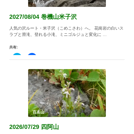
百名山
2027/08/04 巻機山米子沢
人気の沢ルート・米子沢（こめこさわ）へ。 花崗岩の白いス
ラブと滑滝、登れる小滝、ミニゴルジュと変化に …
共有:
ク
Facebook
リ
で
ッ
共
ク
有
し
す
て
る
Twitter
に
で
は
共
ク
有
リ
(新
ッ
し
ク
い
し
ウ
て
ィ
く
百名山
ン
だ
ド
さ
ウ
い
2026/07/29 四阿山
で
(新
開
し