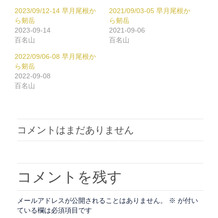
し
す
て
る
2023/09/12-14 早月尾根か
2021/09/03-05 早月尾根か
Twitter
に
で
は
ら剱岳
ら剱岳
共
ク
2023-09-14
2021-09-06
有
リ
(新
ッ
百名山
百名山
し
ク
い
し
2022/09/06-08 早月尾根か
ウ
て
ィ
く
ら剱岳
ン
だ
2022-09-08
ド
さ
ウ
い
百名山
で
(新
開
し
き
い
ま
ウ
す)
ィ
ン
ド
コメントはまだありません
ウ
で
開
き
ま
す)
コメントを残す
メールアドレスが公開されることはありません。
※
が付い
ている欄は必須項目です