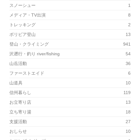
スノーシュー
1
メディア・TV出演
8
トレッキング
2
ボリビア登山
13
登山・クライミング
941
沢遡行・釣り river/fishing
54
山岳活動
36
ファーストエイド
6
山道具
10
信州暮らし
119
お立寄り店
13
立ち寄り湯
18
支援活動
27
おしらせ
10