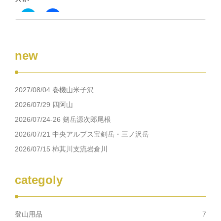
で
開
き
ク
Facebook
ま
リ
で
す)
ッ
共
ク
有
し
す
て
る
new
Twitter
に
で
は
共
ク
有
リ
(新
ッ
し
ク
2027/08/04 巻機山米子沢
い
し
ウ
て
ィ
く
2026/07/29 四阿山
ン
だ
ド
さ
2026/07/24-26 剱岳源次郎尾根
ウ
い
で
(新
2026/07/21 中央アルプス宝剣岳・三ノ沢岳
開
し
き
い
2026/07/15 柿其川支流岩倉川
ま
ウ
す)
ィ
ン
ド
ウ
categoly
で
開
き
ま
す)
登山用品
7