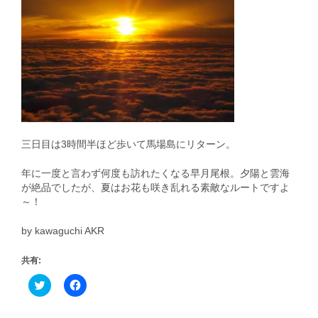
三日目は3時間半ほど歩いて馬場島にリターン。
年に一度と言わず何度も訪れたくなる早月尾根。夕陽と雲海
が絶品でしたが、夏はお花も咲き乱れる素敵なルートですよ
～！
by kawaguchi AKR
共有:
ク
Facebook
リ
で
ッ
共
ク
有