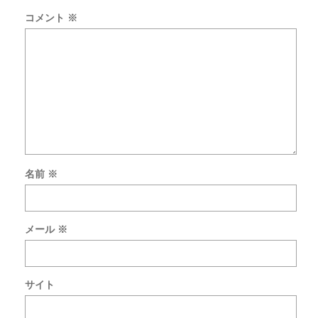
コメント
※
名前
※
新
し
い
メール
※
コ
メ
ン
ト
サイト
を
メ
ー