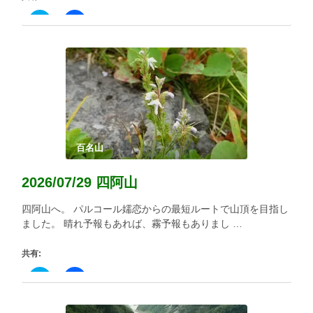
ク
Facebook
リ
で
ッ
共
ク
有
し
す
て
る
Twitter
に
で
は
共
ク
有
リ
(新
ッ
し
ク
い
し
ウ
て
ィ
く
百名山
ン
だ
ド
さ
ウ
い
2026/07/29 四阿山
で
(新
開
し
き
い
四阿山へ。 パルコール嬬恋からの最短ルートで山頂を目指し
ま
ウ
す)
ィ
ました。 晴れ予報もあれば、霧予報もありまし …
ン
ド
ウ
共有:
で
開
き
ク
Facebook
ま
リ
で
す)
ッ
共
ク
有
し
す