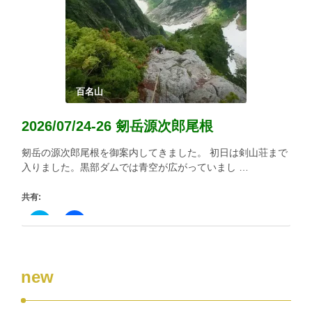
て
る
Twitter
に
で
は
共
ク
有
リ
(新
ッ
し
ク
い
し
ウ
て
ィ
く
百名山
ン
だ
ド
さ
ウ
い
2026/07/24-26 剱岳源次郎尾根
で
(新
開
し
き
い
剱岳の源次郎尾根を御案内してきました。 初日は剣山荘まで
ま
ウ
す)
ィ
入りました。黒部ダムでは青空が広がっていまし …
ン
ド
ウ
共有:
で
開
き
ク
Facebook
ま
リ
で
す)
ッ
共
ク
有
し
す
て
る
new
Twitter
に
で
は
共
ク
有
リ
(新
ッ