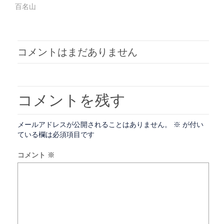
ウ
い
百名山
で
(新
開
し
き
い
ま
ウ
す)
ィ
ン
ド
コメントはまだありません
ウ
で
開
き
ま
す)
コメントを残す
メールアドレスが公開されることはありません。
※
が付い
ている欄は必須項目です
コメント
※