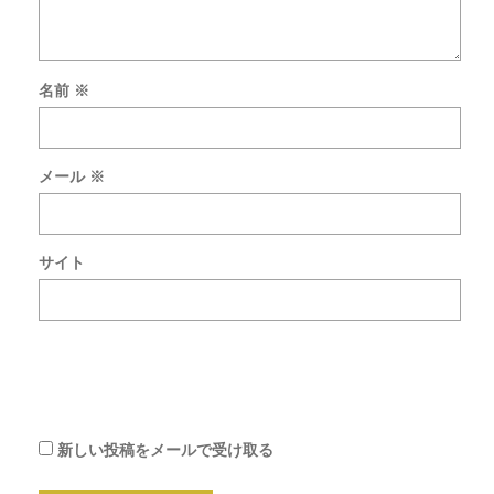
名前
※
新
し
い
メール
※
コ
メ
ン
ト
サイト
を
メ
ー
ル
で
通
知
新しい投稿をメールで受け取る