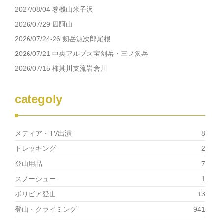
し
ク
2027/08/04 巻機山米子沢
い
し
ウ
て
ィ
く
2026/07/29 四阿山
ン
だ
ド
さ
2026/07/24-26 剱岳源次郎尾根
ウ
い
で
(新
2026/07/21 中央アルプス宝剣岳・三ノ沢岳
開
し
き
い
2026/07/15 柿其川支流岩倉川
ま
ウ
す)
ィ
ン
ド
ウ
categoly
で
開
き
ま
す)
メディア・TV出演
8
トレッキング
2
登山用品
7
スノーシュー
1
ボリビア登山
13
登山・クライミング
941