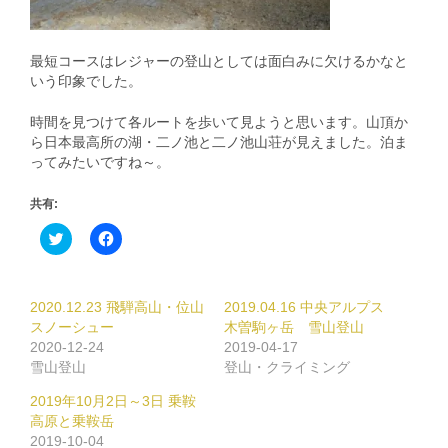
最短コースはレジャーの登山としては面白みに欠けるかなと
いう印象でした。
時間を見つけて各ルートを歩いて見ようと思います。山頂か
ら日本最高所の湖・二ノ池と二ノ池山荘が見えました。泊ま
ってみたいですね～。
共有:
ク
Facebook
リ
で
ッ
共
ク
有
し
す
て
る
2020.12.23 飛騨高山・位山
2019.04.16 中央アルプス
Twitter
に
で
は
スノーシュー
木曽駒ヶ岳 雪山登山
共
ク
2020-12-24
2019-04-17
有
リ
(新
ッ
雪山登山
登山・クライミング
し
ク
い
し
2019年10月2日～3日 乗鞍
ウ
て
ィ
く
高原と乗鞍岳
ン
だ
2019-10-04
ド
さ