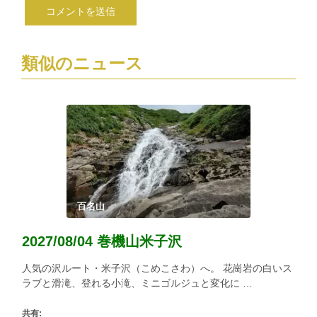
類似のニュース
百名山
2027/08/04 巻機山米子沢
人気の沢ルート・米子沢（こめこさわ）へ。 花崗岩の白いス
ラブと滑滝、登れる小滝、ミニゴルジュと変化に …
共有: