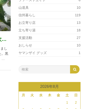
ファーストエイド
6
山道具
10
信州暮らし
119
お立寄り店
13
立ち寄り湯
18
支援活動
27
2026/07/24-26 剱岳源次郎尾根
おしらせ
10
きまし
ヤマンザイ グッズ
1
た。黒
 …
2026年8月
月
火
水
木
金
土
日
1
2