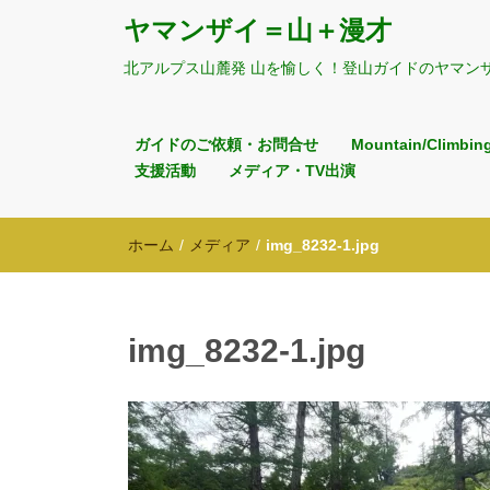
ヤマンザイ＝山＋漫才
北アルプス山麓発 山を愉しく！登山ガイドのヤマン
ガイドのご依頼・お問合せ
Mountain/Climbin
支援活動
メディア・TV出演
ホーム
/
メディア
/
img_8232-1.jpg
img_8232-1.jpg