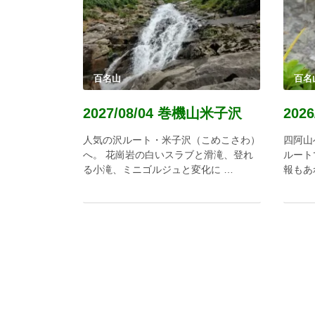
百名山
百名
2027/08/04 巻機山米子沢
202
人気の沢ルート・米子沢（こめこさわ）
四阿山
へ。 花崗岩の白いスラブと滑滝、登れ
ルート
る小滝、ミニゴルジュと変化に …
報もあ