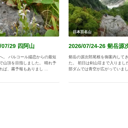
山
日本百名山
6/07/29 四阿山
へ。 パルコール嬬恋からの最短
剱岳の源次郎尾根を御案内して
で山頂を目指しました。 晴れ予
た。 初日は剣山荘まで入りまし
れば、霧予報もありまし …
部ダムでは青空が広がっていまし