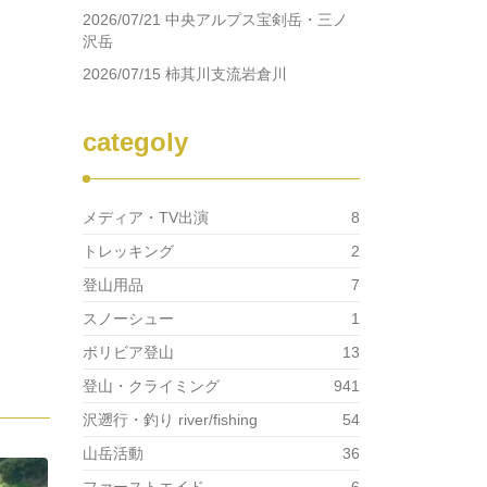
2026/07/21 中央アルプス宝剣岳・三ノ
沢岳
2026/07/15 柿其川支流岩倉川
categoly
メディア・TV出演
8
トレッキング
2
登山用品
7
スノーシュー
1
ボリビア登山
13
登山・クライミング
941
沢遡行・釣り river/fishing
54
山岳活動
36