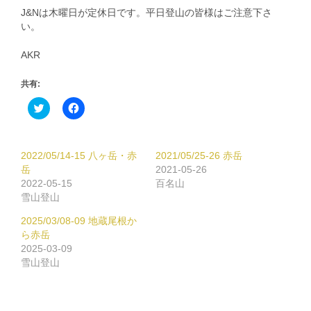
J&Nは木曜日が定休日です。平日登山の皆様はご注意下さ
い。
AKR
共有:
ク
Facebook
リ
で
ッ
共
ク
有
し
す
て
る
2022/05/14-15 八ヶ岳・赤
2021/05/25-26 赤岳
Twitter
に
で
は
岳
2021-05-26
共
ク
2022-05-15
百名山
有
リ
(新
ッ
雪山登山
し
ク
い
し
2025/03/08-09 地蔵尾根か
ウ
て
ィ
く
ら赤岳
ン
だ
2025-03-09
ド
さ
ウ
い
雪山登山
で
(新
開
し
き
い
ま
ウ
す)
ィ