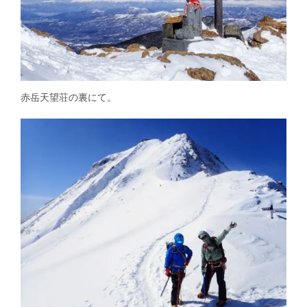
赤岳天望荘の裏にて。