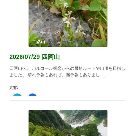
し
す
て
る
Twitter
に
で
は
共
ク
有
リ
(新
ッ
し
ク
い
し
ウ
て
ィ
く
百名山
ン
だ
ド
さ
ウ
い
2026/07/29 四阿山
で
(新
開
し
き
い
四阿山へ。 パルコール嬬恋からの最短ルートで山頂を目指し
ま
ウ
す)
ィ
ました。 晴れ予報もあれば、霧予報もありまし …
ン
ド
ウ
共有:
で
開
き
ク
Facebook
ま
リ
で
す)
ッ
共
ク
有
し
す
て
る
Twitter
に
で
は
共
ク
有
リ