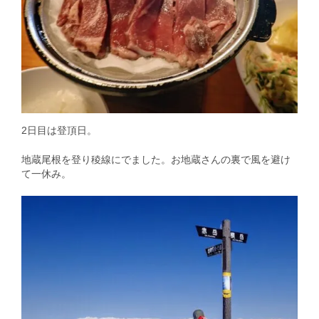
2日目は登頂日。
地蔵尾根を登り稜線にでました。お地蔵さんの裏で風を避け
て一休み。