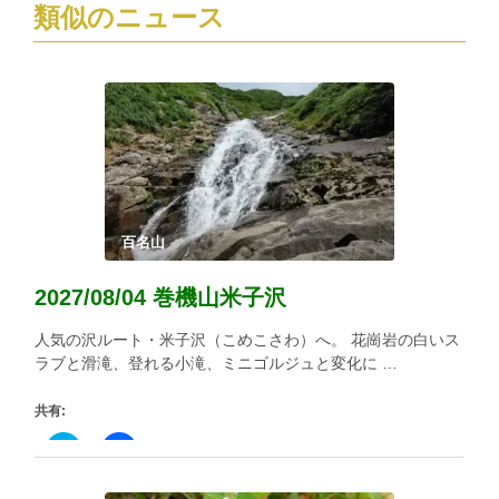
ン
類似のニュース
ド
ウ
で
開
き
ま
す)
百名山
2027/08/04 巻機山米子沢
人気の沢ルート・米子沢（こめこさわ）へ。 花崗岩の白いス
ラブと滑滝、登れる小滝、ミニゴルジュと変化に …
共有:
ク
Facebook
リ
で
ッ
共
ク
有