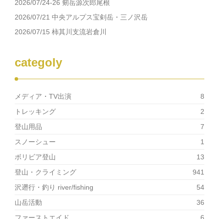
ド
さ
2026/07/24-26 剱岳源次郎尾根
ウ
い
で
(新
2026/07/21 中央アルプス宝剣岳・三ノ沢岳
開
し
き
い
2026/07/15 柿其川支流岩倉川
ま
ウ
す)
ィ
ン
ド
ウ
categoly
で
開
き
ま
す)
メディア・TV出演
8
トレッキング
2
登山用品
7
スノーシュー
1
ボリビア登山
13
登山・クライミング
941
沢遡行・釣り river/fishing
54
山岳活動
36
ファーストエイド
6