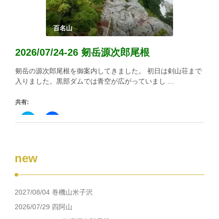
(新
ッ
し
ク
い
し
ウ
て
ィ
く
百名山
ン
だ
ド
さ
ウ
い
2026/07/24-26 剱岳源次郎尾根
で
(新
開
し
き
い
剱岳の源次郎尾根を御案内してきました。 初日は剣山荘まで
ま
ウ
す)
ィ
入りました。黒部ダムでは青空が広がっていまし …
ン
ド
ウ
共有:
で
開
き
ク
Facebook
ま
リ
で
す)
ッ
共
ク
有
し
す
て
る
new
Twitter
に
で
は
共
ク
有
リ
(新
ッ
し
ク
2027/08/04 巻機山米子沢
い
し
ウ
て
ィ
く
2026/07/29 四阿山
ン
だ