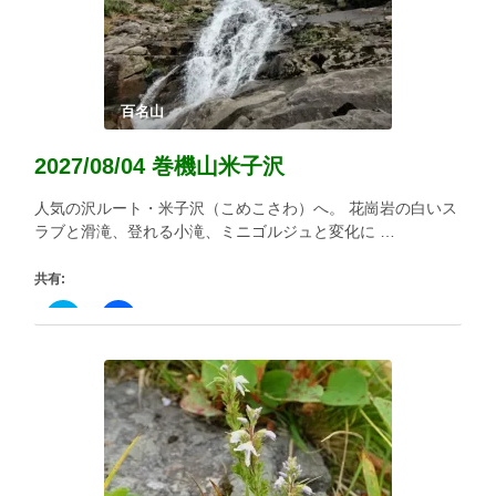
ま
す)
百名山
2027/08/04 巻機山米子沢
人気の沢ルート・米子沢（こめこさわ）へ。 花崗岩の白いス
ラブと滑滝、登れる小滝、ミニゴルジュと変化に …
共有:
ク
Facebook
リ
で
ッ
共
ク
有
し
す
て
る
Twitter
に
で
は
共
ク
有
リ
(新
ッ
し
ク
い
し