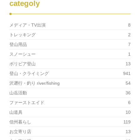
ウ
categoly
で
開
き
ま
す)
メディア・TV出演
8
トレッキング
2
登山用品
7
スノーシュー
1
ボリビア登山
13
登山・クライミング
941
沢遡行・釣り river/fishing
54
山岳活動
36
ファーストエイド
6
山道具
10
信州暮らし
119
お立寄り店
13