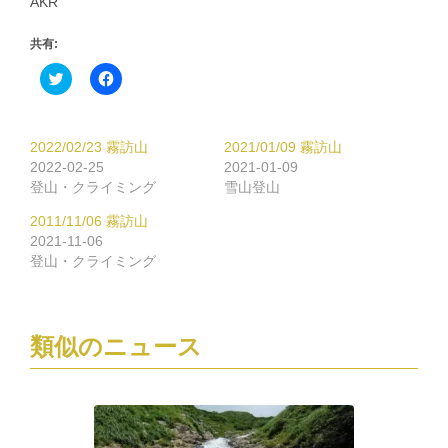
AKR
共有:
ク
Facebook
リ
で
ッ
共
ク
有
し
す
て
る
2022/02/23 霧訪山
2021/01/09 霧訪山
Twitter
に
で
は
2022-02-25
2021-01-09
共
ク
登山・クライミング
雪山登山
有
リ
(新
ッ
し
ク
2011/11/06 霧訪山
い
し
2021-11-06
ウ
て
ィ
く
登山・クライミング
ン
だ
ド
さ
ウ
い
で
(新
開
し
き
い
類似のニュース
ま
ウ
す)
ィ
ン
ド
ウ
で
開
き