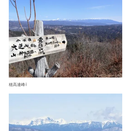
穂高連峰⇩