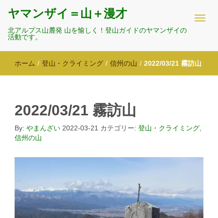
ヤマンザイ＝山＋漫才
北アルプス山麓発 山を愉しく！登山ガイドのヤマンザイの
活動です。
ホーム
/
登山・クライミング
/
信州の山
/
2022/03/21 霧訪山
2022/03/21 霧訪山
By:
やまんざい
2022-03-21
カテゴリー:
登山・クライミング
,
信州の山