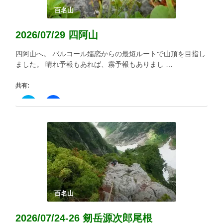
ウ
て
ィ
く
百名山
ン
だ
ド
さ
ウ
い
2026/07/29 四阿山
で
(新
開
し
き
い
四阿山へ。 パルコール嬬恋からの最短ルートで山頂を目指し
ま
ウ
す)
ィ
ました。 晴れ予報もあれば、霧予報もありまし …
ン
ド
ウ
共有:
で
開
き
ク
Facebook
ま
リ
で
す)
ッ
共
ク
有
し
す
て
る
Twitter
に
で
は
共
ク
有
リ
(新
ッ
し
ク
い
し
ウ
て
ィ
く
百名山
ン
だ
ド
さ
ウ
い
2026/07/24-26 剱岳源次郎尾根
で
(新