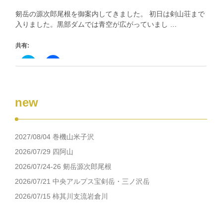
開
し
き
い
剱岳の源次郎尾根を御案内してきました。 初日は剣山荘まで
ま
ウ
す)
ィ
入りました。黒部ダムでは青空が広がっていまし …
ン
ド
ウ
共有:
で
開
き
ク
Facebook
ま
リ
で
す)
ッ
共
ク
有
し
す
て
る
new
Twitter
に
で
は
共
ク
有
リ
(新
ッ
し
ク
2027/08/04 巻機山米子沢
い
し
ウ
て
ィ
く
2026/07/29 四阿山
ン
だ
ド
さ
2026/07/24-26 剱岳源次郎尾根
ウ
い
で
(新
2026/07/21 中央アルプス宝剣岳・三ノ沢岳
開
し
き
い
2026/07/15 柿其川支流岩倉川
ま
ウ
す)
ィ
ン
ド