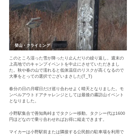
登山・クライミング
このところ湿った雪が降ったり止んだりの繰り返し。週末の
上高地でのキャンプイベントを中止にさせていただきまし
た。秋や春の山で濡れると低体温症のリスクが高くなるので
大事をとっての選択でございまさした(T_T)
春分の日の月曜日だけ巡り合わせよく晴天となりました。モ
ンベルアウトドアチャレンジとしては最後の霧訪山イベント
となりました。
小野駅集合で善知鳥峠までタクシー移動。タクシー代は1600
円ほどなので乗り合わせればお得に縦走できます。
マイカーは小野駅前または隣接する公民館の駐車場を利用で