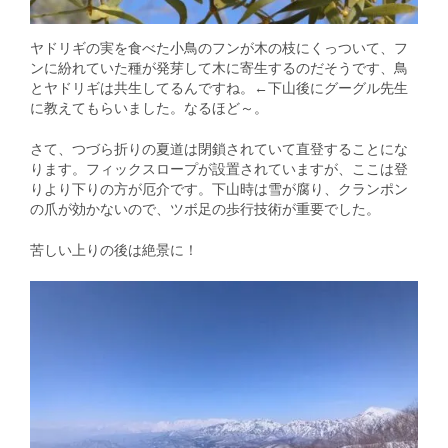
ヤドリギの実を食べた小鳥のフンが木の枝にくっついて、フ
ンに紛れていた種が発芽して木に寄生するのだそうです、鳥
とヤドリギは共生してるんですね。←下山後にグーグル先生
に教えてもらいました。なるほど～。
さて、つづら折りの夏道は閉鎖されていて直登することにな
ります。フィックスロープが設置されていますが、ここは登
りより下りの方が厄介です。下山時は雪が腐り、クランポン
の爪が効かないので、ツボ足の歩行技術が重要でした。
苦しい上りの後は絶景に！