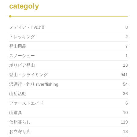
ウ
categoly
で
開
き
ま
す)
メディア・TV出演
8
トレッキング
2
登山用品
7
スノーシュー
1
ボリビア登山
13
登山・クライミング
941
沢遡行・釣り river/fishing
54
山岳活動
36
ファーストエイド
6
山道具
10
信州暮らし
119
お立寄り店
13