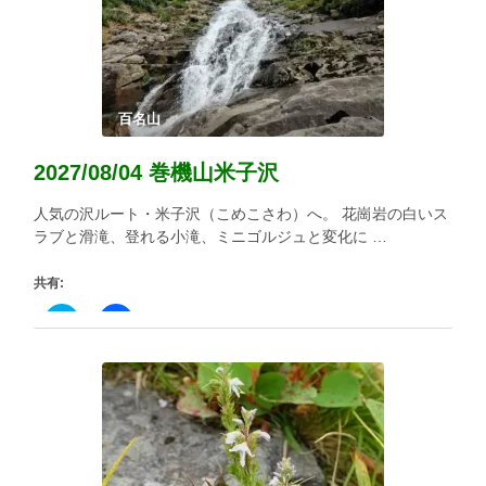
す)
百名山
2027/08/04 巻機山米子沢
人気の沢ルート・米子沢（こめこさわ）へ。 花崗岩の白いス
ラブと滑滝、登れる小滝、ミニゴルジュと変化に …
共有:
ク
Facebook
リ
で
ッ
共
ク
有
し
す
て
る
Twitter
に
で
は
共
ク
有
リ
(新
ッ
し
ク