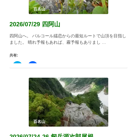
い
し
ウ
て
ィ
く
百名山
ン
だ
ド
さ
ウ
い
2026/07/29 四阿山
で
(新
開
し
き
い
四阿山へ。 パルコール嬬恋からの最短ルートで山頂を目指し
ま
ウ
す)
ィ
ました。 晴れ予報もあれば、霧予報もありまし …
ン
ド
ウ
共有:
で
開
き
ク
Facebook
ま
リ
で
す)
ッ
共
ク
有
し
す
て
る
Twitter
に
で
は
共
ク
有
リ
(新
ッ
し
ク
い
し
ウ
て
ィ
く
百名山
ン
だ
ド
さ
ウ
い
2026/07/24-26 剱岳源次郎尾根
で
(新