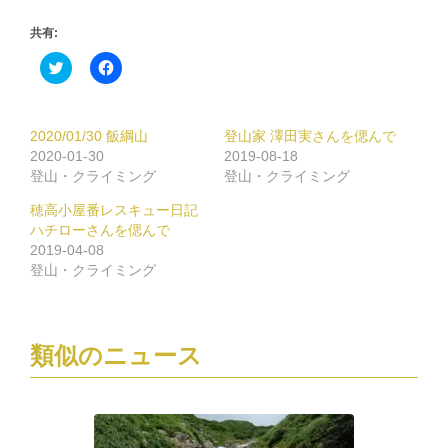
共有:
ク
Facebook
リ
で
ッ
共
ク
有
し
す
て
る
2020/01/30 飯綱山
登山家 澤田実さんを偲んで
Twitter
に
で
は
2020-01-30
2019-08-18
共
ク
登山・クライミング
登山・クライミング
有
リ
(新
ッ
し
ク
穂高小屋番レスキュー日記
い
し
ハチローさんを偲んで
ウ
て
ィ
く
2019-04-08
ン
だ
登山・クライミング
ド
さ
ウ
い
で
(新
開
し
き
い
ま
ウ
類似のニュース
す)
ィ
ン
ド
ウ
で
開
き
ま