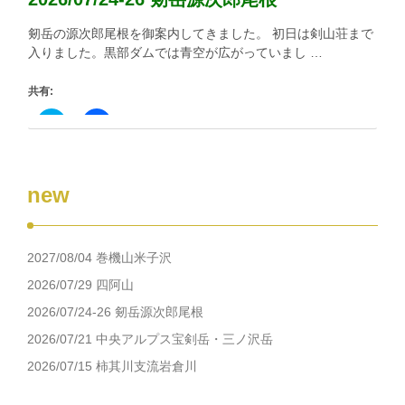
開
し
き
い
剱岳の源次郎尾根を御案内してきました。 初日は剣山荘まで
ま
ウ
す)
ィ
入りました。黒部ダムでは青空が広がっていまし …
ン
ド
ウ
共有:
で
開
き
ク
Facebook
ま
リ
で
す)
ッ
共
ク
有
し
す
て
る
new
Twitter
に
で
は
共
ク
有
リ
(新
ッ
し
ク
2027/08/04 巻機山米子沢
い
し
ウ
て
ィ
く
2026/07/29 四阿山
ン
だ
ド
さ
2026/07/24-26 剱岳源次郎尾根
ウ
い
で
(新
2026/07/21 中央アルプス宝剣岳・三ノ沢岳
開
し
き
い
2026/07/15 柿其川支流岩倉川
ま
ウ
す)
ィ
ン
ド