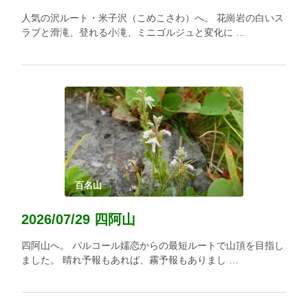
人気の沢ルート・米子沢（こめこさわ）へ。 花崗岩の白いス
ラブと滑滝、登れる小滝、ミニゴルジュと変化に …
百名山
2026/07/29 四阿山
四阿山へ。 パルコール嬬恋からの最短ルートで山頂を目指し
ました。 晴れ予報もあれば、霧予報もありまし …