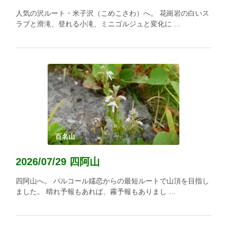
人気の沢ルート・米子沢（こめこさわ）へ。 花崗岩の白いス
ラブと滑滝、登れる小滝、ミニゴルジュと変化に …
百名山
2026/07/29 四阿山
四阿山へ。 パルコール嬬恋からの最短ルートで山頂を目指し
ました。 晴れ予報もあれば、霧予報もありまし …