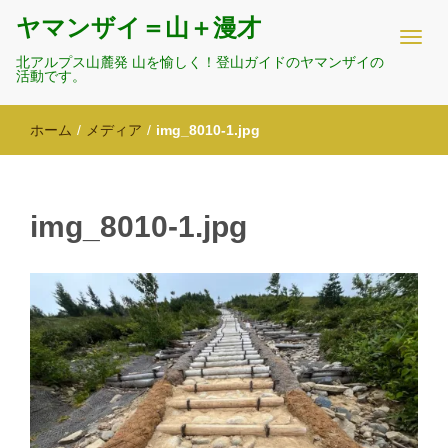
ヤマンザイ＝山＋漫才
北アルプス山麓発 山を愉しく！登山ガイドのヤマンザイの
活動です。
ホーム
/
メディア
/
img_8010-1.jpg
img_8010-1.jpg