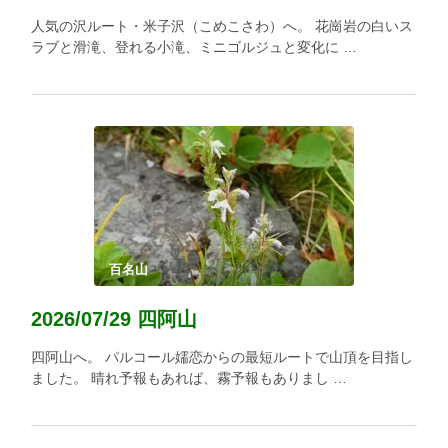
人気の沢ルート・米子沢（こめこさわ）へ。 花崗岩の白いス
ラブと滑滝、登れる小滝、ミニゴルジュと変化に …
百名山
2026/07/29 四阿山
四阿山へ。 パルコール嬬恋からの最短ルートで山頂を目指し
ました。 晴れ予報もあれば、霧予報もありまし …