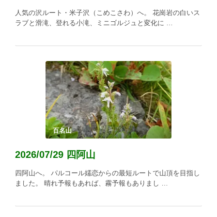
人気の沢ルート・米子沢（こめこさわ）へ。 花崗岩の白いス
ラブと滑滝、登れる小滝、ミニゴルジュと変化に …
百名山
2026/07/29 四阿山
四阿山へ。 パルコール嬬恋からの最短ルートで山頂を目指し
ました。 晴れ予報もあれば、霧予報もありまし …