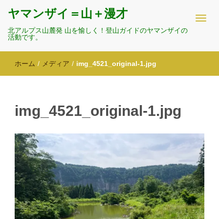
ヤマンザイ＝山＋漫才
北アルプス山麓発 山を愉しく！登山ガイドのヤマンザイの
活動です。
ホーム
/
メディア
/
img_4521_original-1.jpg
img_4521_original-1.jpg