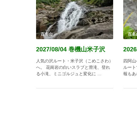
百名山
百名
2027/08/04 巻機山米子沢
202
人気の沢ルート・米子沢（こめこさわ）
四阿山
へ。 花崗岩の白いスラブと滑滝、登れ
ルート
る小滝、ミニゴルジュと変化に …
報もあ