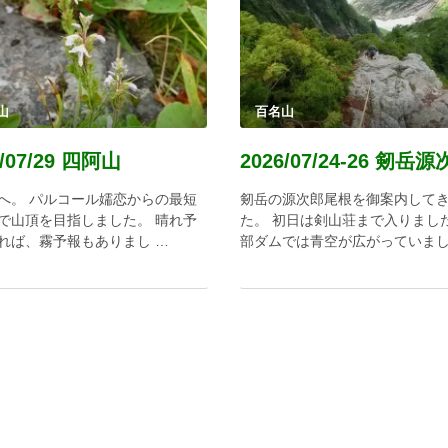
山
百名山
6/07/29 四阿山
へ。 パルコール嬬恋からの最短
剱岳の源次郎尾根を御案内して
で山頂を目指しました。 晴れ予
た。 初日は剣山荘まで入りまし
れば、霧予報もありまし …
部ダムでは青空が広がっていまし