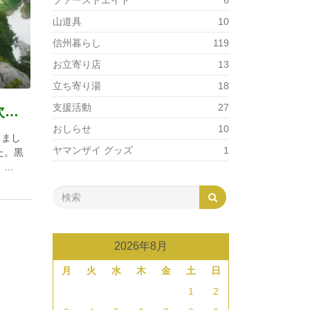
ファーストエイド
6
山道具
10
信州暮らし
119
お立寄り店
13
立ち寄り湯
18
支援活動
27
2026/07/24-26 剱岳源次郎尾根
おしらせ
10
きまし
ヤマンザイ グッズ
1
た。黒
 …
2026年8月
月
火
水
木
金
土
日
1
2