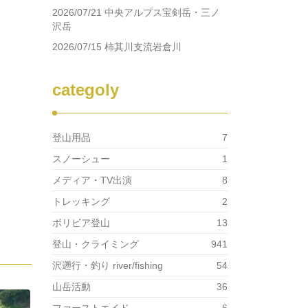
2026/07/21 中央アルプス宝剣岳・三ノ
沢岳
2026/07/15 柿其川支流岩倉川
categoly
登山用品
7
スノーシュー
1
メディア・TV出演
8
トレッキング
2
ボリビア登山
13
登山・クライミング
941
沢遡行・釣り river/fishing
54
山岳活動
36